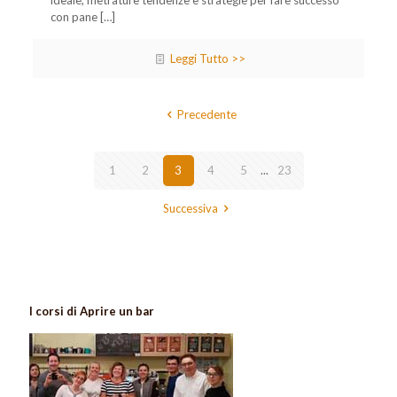
con pane
[…]
Leggi Tutto >>
Precedente
1
2
3
4
5
...
23
Successiva
I corsi di Aprire un bar