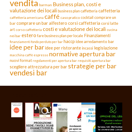
vendita
Business plan, costi e
barman
valutazione dei locali
caffetteria
business plan caffetteria
caffé
cocktail
comprare un
caffetteria americana
caso pratico
comprare un bar all'estero
corsi caffetteria
bar
corsi latte
costi e valutazione dei locali
art
corso caffetteria
cucina
estero
Finanziamenti
fare business plan per locale
nei bar
haccp
idee arredamento bar
finanziamenti fondo perduto per bar
idee per bar
legislazione
idee per ristorante
incassi
normative apertura bar
macchina caffè espresso
nuovi format
requisiti apertura bar
regolamenti per apertura bar
strategie per bar
scegliere attrezzatura per bar
vendesi bar
I nostri partner