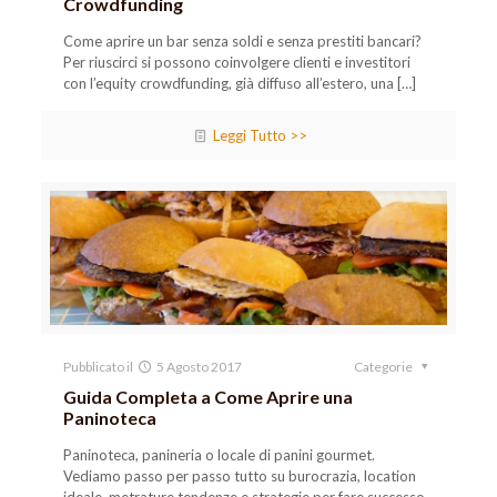
Crowdfunding
Come aprire un bar senza soldi e senza prestiti bancari?
Per riuscirci si possono coinvolgere clienti e investitori
con l’equity crowdfunding, già diffuso all’estero, una
[…]
Leggi Tutto >>
Pubblicato il
5 Agosto 2017
Categorie
Guida Completa a Come Aprire una
Paninoteca
Paninoteca, panineria o locale di panini gourmet.
Vediamo passo per passo tutto su burocrazia, location
ideale, metrature tendenze e strategie per fare successo