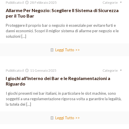
Pubblicato il
28 Febbraio 2025
Categorie
Allarme Per Negozio: Scegliere Il Sistema di Sicurezza
per il Tuo Bar
Proteggere il proprio bar o negozio è essenziale per evitare furti e
danni economici. Scopri il miglior sistema di allarme per negozio e le
soluzioni
[…]
Leggi Tutto >>
Pubblicato il
11 Gennaio 2025
Categorie
I giochi all’Interno dei Bar e le Regolamentazioni a
Riguardo
I giochi presenti nei bar italiani, in particolare le slot machine, sono
soggetti a una regolamentazione rigorosa volta a garantire la legalità,
la tutela dei
[…]
Leggi Tutto >>