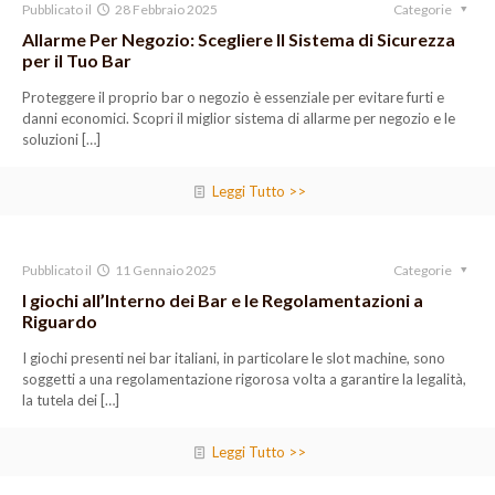
Pubblicato il
28 Febbraio 2025
Categorie
Allarme Per Negozio: Scegliere Il Sistema di Sicurezza
per il Tuo Bar
Proteggere il proprio bar o negozio è essenziale per evitare furti e
danni economici. Scopri il miglior sistema di allarme per negozio e le
soluzioni
[…]
Leggi Tutto >>
Pubblicato il
11 Gennaio 2025
Categorie
I giochi all’Interno dei Bar e le Regolamentazioni a
Riguardo
I giochi presenti nei bar italiani, in particolare le slot machine, sono
soggetti a una regolamentazione rigorosa volta a garantire la legalità,
la tutela dei
[…]
Leggi Tutto >>