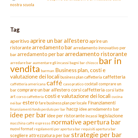
nostra scuola
Tag
aprire un bar all'estero
aperitivo
aprire un
arredamento bar
ristorante
arredamento innovativo per
arredamento ristorante
arredamento per bar
bar
bar in
arredare bar
aumentare gli incassi
bagni
bar chiosco
vendita
Business plan, costi e
barman
valutazione dei locali
caffetteria
business plan caffetteria
caffé
cocktail
comprare un
caffetteria americana
caso pratico
comprare un bar all'estero
corsi caffetteria
bar
corsi latte
costi e valutazione dei locali
art
corso caffetteria
cucina
estero
Finanziamenti
fare business plan per locale
nei bar
haccp
idee arredamento bar
finanziamenti fondo perduto per bar
idee per bar
legislazione
idee per ristorante
incassi
normative apertura bar
macchina caffè espresso
nuovi format
requisiti apertura bar
regolamenti per apertura bar
strategie per bar
scegliere attrezzatura per bar