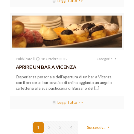
Leggi Tutto >>
Pubblicato il
18 Ottobre 2012
Categorie
APRIRE UN BAR A VICENZA
L’esperienza personale dell’apertura di un bar a Vicenza,
con il percorso burocratico di chi ha aggiunto un angolo
caffetteria alla sua pasticceria di Bassano del
[…]
Leggi Tutto >>
1
2
3
4
Successiva