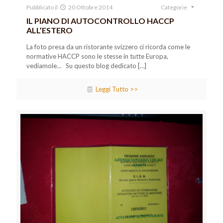
Pubblicato il
20 Ottobre 2014
Categorie
IL PIANO DI AUTOCONTROLLO HACCP
ALL’ESTERO
La foto presa da un ristorante svizzero ci ricorda come le
normative HACCP sono le stesse in tutte Europa,
vediamole… Su questo blog dedicato
[…]
Leggi Tutto >>