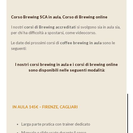
Corso Brewing SCA in aula, Corso di Brewing online
I nostri
corsi di Brewing accreditat
i si svolgono sia in aula sia,
per chi ha difficoltà a spostarsi, come videocorso.
Le date dei prossimi corsi di
coffee brewing in aula
sono le
seguenti:
I nostri corsi brewing in aula e i corsi di
brewing
online
sono disponibili nelle seguenti modalità:
IN AULA 145€ – FIRENZE, CAGLIARI
Larga parte pratica con trainer dedicato
Manuale e slide usate durante il corso