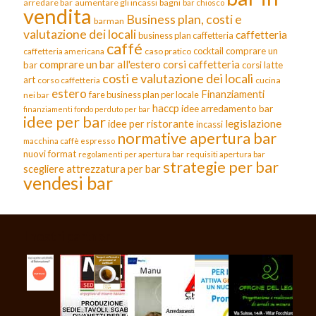
arredare bar
aumentare gli incassi
bagni
bar chiosco
vendita
Business plan, costi e
barman
valutazione dei locali
caffetteria
business plan caffetteria
caffé
cocktail
comprare un
caffetteria americana
caso pratico
comprare un bar all'estero
corsi caffetteria
bar
corsi latte
costi e valutazione dei locali
art
corso caffetteria
cucina
estero
Finanziamenti
fare business plan per locale
nei bar
haccp
idee arredamento bar
finanziamenti fondo perduto per bar
idee per bar
legislazione
idee per ristorante
incassi
normative apertura bar
macchina caffè espresso
nuovi format
requisiti apertura bar
regolamenti per apertura bar
strategie per bar
scegliere attrezzatura per bar
vendesi bar
I nostri partner