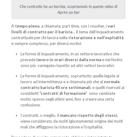
Che contratto ha un barista, scopriamolo in questo video di
Aprire un bar
A
tempo pieno
, a chiamata, part time, con i voucher, i
vari
livelli di contratto per il barista
… Il tema dell’inquadramento
contrattuale per chi lavora nella
ristorazione e nell’ospitalità
è sempre complesso, per diversi motivi.
Le forme di inquadramento, in un settore lavorativo che
prevede
lavoro in orari diversi dalla norma
e nei festivi,
sono più variegate rispetto ad altri settori lavorativi.
Le forme di inquadramento, soprattutto quelle legate al
lavoro ad intermittenza e a chiamata più che al
normale
contratto barista 40 ore settimanali
, e quelli riservati ai
cosiddetti
“contratti di formazione”
sono cambiate
molto spesso negli ultimi anni, fino a creare una certa
confusione.
I contratti, o meglio, il
mancato rispetto degli stessi
,
viene considerato da molti (giustamente) origine dei molti
mali che affliggono la ristorazione e l’ospitalità.