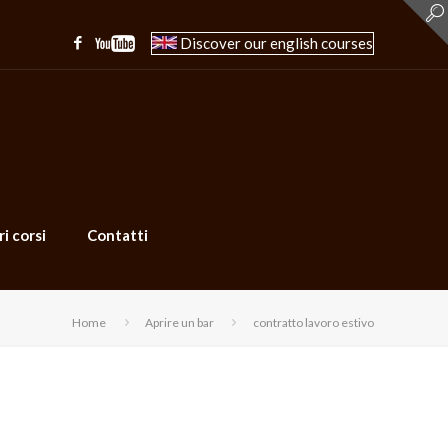
Discover our english courses
ri corsi
Contatti
Home
Aprire un bar
contratto lavoro estivo