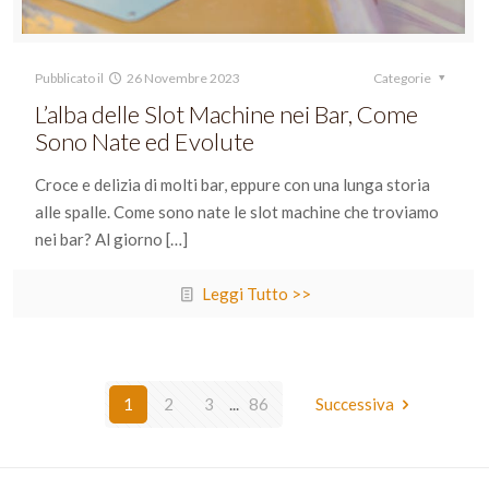
Pubblicato il
26 Novembre 2023
Categorie
L’alba delle Slot Machine nei Bar, Come
Sono Nate ed Evolute
Croce e delizia di molti bar, eppure con una lunga storia
alle spalle. Come sono nate le slot machine che troviamo
nei bar? Al giorno
[…]
Leggi Tutto >>
1
2
3
...
86
Successiva