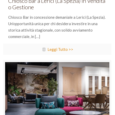
Chiosco bar a Lerici (La Spezia) in Vendita
o Gestione
Chiosco Bar in concessione demaniale a Lerici (La Spezia).
Un’opportunità unica per chi desidera investire in una
storica attività stagionale, con solido avviamento
commerciale, in
[…]
Leggi Tutto >>