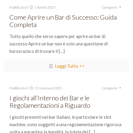
Pubblicato il
5 Aprile 2025
Categorie
Come Aprire un Bar di Successo: Guida
Completa
Tutto quello che serve sapere per aprire un bar di
successo Aprire un bar non è solo una questione di
burocrazia o di trovare il
[…]
Leggi Tutto >>
Pubblicato il
11 Gennaio 2025
Categorie
I giochi all’Interno dei Bar e le
Regolamentazioni a Riguardo
I giochi presenti nei bar italiani, in particolare le slot
machine, sono soggetti a una regolamentazione rigorosa
volta a garantire la legalità, la tutela dei
[…]