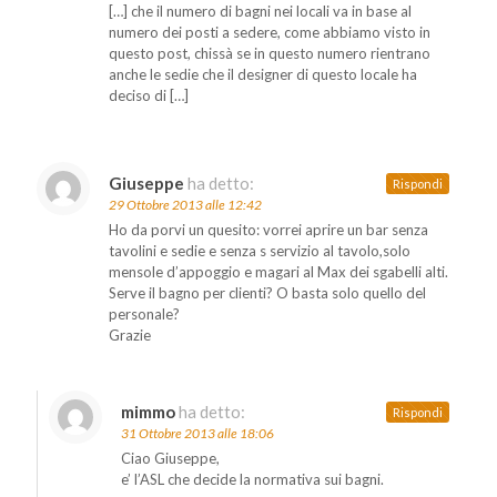
[…] che il numero di bagni nei locali va in base al
numero dei posti a sedere, come abbiamo visto in
questo post, chissà se in questo numero rientrano
anche le sedie che il designer di questo locale ha
deciso di […]
Giuseppe
ha detto:
Rispondi
29 Ottobre 2013 alle 12:42
Ho da porvi un quesito: vorrei aprire un bar senza
tavolini e sedie e senza s servizio al tavolo,solo
mensole d’appoggio e magari al Max dei sgabelli alti.
Serve il bagno per clienti? O basta solo quello del
personale?
Grazie
mimmo
ha detto:
Rispondi
31 Ottobre 2013 alle 18:06
Ciao Giuseppe,
e’ l’ASL che decide la normativa sui bagni.