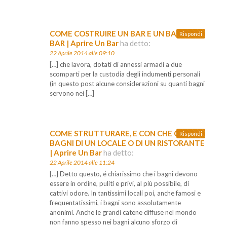
COME COSTRUIRE UN BAR E UN BANCO
Rispondi
BAR | Aprire Un Bar
ha detto:
22 Aprile 2014 alle 09:10
[…] che lavora, dotati di annessi armadi a due
scomparti per la custodia degli indumenti personali
(in questo post alcune considerazioni su quanti bagni
servono nei […]
COME STRUTTURARE, E CON CHE COSTI,I
Rispondi
BAGNI DI UN LOCALE O DI UN RISTORANTE
| Aprire Un Bar
ha detto:
22 Aprile 2014 alle 11:24
[…] Detto questo, é chiarissimo che i bagni devono
essere in ordine, puliti e privi, al più possibile, di
cattivi odore. In tantissimi locali poi, anche famosi e
frequentatissimi, i bagni sono assolutamente
anonimi. Anche le grandi catene diffuse nel mondo
non fanno spesso nei bagni alcuno sforzo di