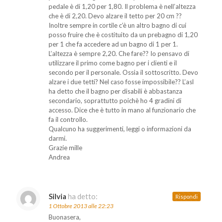
pedale è di 1,20 per 1,80. Il problema è nell’altezza
che è di 2,20. Devo alzare il tetto per 20 cm ??
Inoltre sempre in cortile c’è un altro bagno di cui
posso fruire che è costituito da un prebagno di 1,20
per 1 che fa accedere ad un bagno di 1 per 1.
L’altezza è sempre 2,20. Che fare?? Io pensavo di
utilizzare il primo come bagno per i clienti e il
secondo per il personale. Ossia il sottoscritto. Devo
alzare i due tetti? Nel caso fosse impossibile?? L’asl
ha detto che il bagno per disabili è abbastanza
secondario, soprattutto poichè ho 4 gradini di
accesso. Dice che è tutto in mano al funzionario che
fa il controllo.
Qualcuno ha suggerimenti, leggi o informazioni da
darmi.
Grazie mille
Andrea
Silvia
ha detto:
Rispondi
1 Ottobre 2013 alle 22:23
Buonasera,