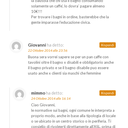
la clausola che chi usa il bagno consumando
solamente un caffe’, lo dovra’ pagare almeno
10€!!!
Per trovare i bagni in ordine, basterebbe che la
gente imparasse l’educazione civica.
Giovanni
ha detto:
Rispondi
22 Ottobre 2014 alle 23:56
Buona sera vorrei sapere se per un pan caffe con
tavolini oltre il bagno x disabili e obbligatorio anche
il bagno privato e se il bagno disabile puo essere
usato anche x clienti sia maschi che femmine
mimmo
ha detto:
Rispondi
24 Ottobre 2014 alle 16:14
Ciao Giovanni,
le normative sui bagni, ogni comune le interpreta a
proprio modo, anche in base alla tipologia di locale
o se ubicato in un centro storico o in periferia. Ti
consiglio di rivolgerti direttamente all’ASL, prima di