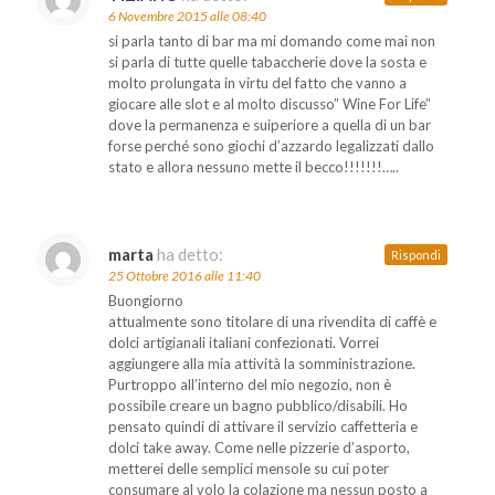
6 Novembre 2015 alle 08:40
si parla tanto di bar ma mi domando come mai non
si parla di tutte quelle tabaccherie dove la sosta e
molto prolungata in virtu del fatto che vanno a
giocare alle slot e al molto discusso” Wine For Life”
dove la permanenza e suiperiore a quella di un bar
forse perché sono giochi d’azzardo legalizzati dallo
stato e allora nessuno mette il becco!!!!!!!…..
marta
ha detto:
Rispondi
25 Ottobre 2016 alle 11:40
Buongiorno
attualmente sono titolare di una rivendita di caffè e
dolci artigianali italiani confezionati. Vorrei
aggiungere alla mia attività la somministrazione.
Purtroppo all’interno del mio negozio, non è
possibile creare un bagno pubblico/disabili. Ho
pensato quindi di attivare il servizio caffetteria e
dolci take away. Come nelle pizzerie d’asporto,
metterei delle semplici mensole su cui poter
consumare al volo la colazione ma nessun posto a