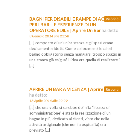
BAGNI PER DISABILI E RAMPE DI ACCESSO
Rispondi
PER I BAR: LE ESPERIENZE DI UN
OPERATORE EDILE | Aprire Un Bar
ha detto:
3 Gennaio 2014 alle 21:58
[…] composto di un’unica stanza e gli spazi erano
decisamente ridotti. Come collocare nel locale il
bagno obbligatorio senza mangiarsi troppo spazio in
una stanza già esigua? L’idea era quella di realizzare i
[…]
APRIRE UN BAR A VICENZA | Aprire Un Bar
Rispondi
ha detto:
18 Aprile 2014 alle 22:29
[…] che una volta si sarebbe definita “licenza di
somministrazione” è stata la realizzazione di un
bagno in più, dedicato ai clienti, visto che nella
attività artigianale (che non fa ospitalità) era
previsto […]