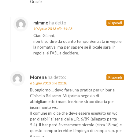
Grazie
mimmo
ha detto:
Rispondi
10 Aprile 2013 alle 14:28
Ciao Gianni,
non ti so dire da quanto tempo e’entrata in vigore
la normativa, ma per sapere se il locale sara’ in
regola, e’ l’ASL a decidere.
Morena
ha detto:
Rispondi
6 Luglio 2013 alle 22:18
Buongiorno… devo fare una pratica per un bar a
Cinisello Balsamo-Mi (prima negozio di
abbigliamento) manutenzione straordinaria per
inserimento wc.
Il comune mi dice che deve essere eseguito un wc
per disabili ai sensi delle L.R. 6/89 (allegato parte
5.4). Il bar però è veramente piccolo (circa 18 mq) e
questo comporterebbe l’impiego di troppa sup. per
il bagno.