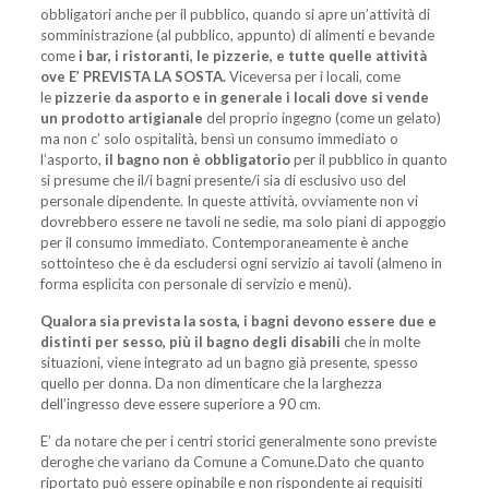
obbligatori anche per il pubblico, quando si apre un’attività di
somministrazione (al pubblico, appunto) di alimenti e bevande
come
i bar, i ristoranti, le pizzerie, e tutte quelle attività
ove E’ PREVISTA LA SOSTA.
Viceversa per i locali, come
le
pizzerie da asporto e in generale i locali dove si vende
un prodotto artigianale
del proprio ingegno (come un gelato)
ma non c’ solo ospitalità, bensì un consumo immediato o
l’asporto,
il bagno non è obbligatorio
per il pubblico in quanto
si presume che il/i bagni presente/i sia di esclusivo uso del
personale dipendente. In queste attività, ovviamente non vi
dovrebbero essere ne tavoli ne sedie, ma solo piani di appoggio
per il consumo immediato. Contemporaneamente è anche
sottointeso che è da escludersi ogni servizio ai tavoli (almeno in
forma esplicita con personale di servizio e menù).
Qualora sia prevista la sosta, i bagni devono essere due e
distinti per sesso, più il bagno degli disabili
che in molte
situazioni, viene integrato ad un bagno già presente, spesso
quello per donna. Da non dimenticare che la larghezza
dell’ingresso deve essere superiore a 90 cm.
E’ da notare che per i centri storici generalmente sono previste
deroghe che variano da Comune a Comune.Dato che quanto
riportato può essere opinabile e non rispondente ai requisiti