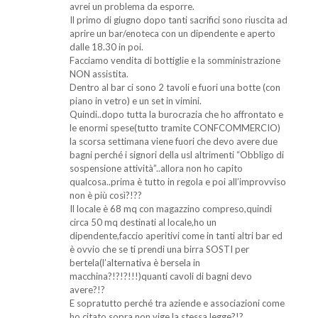
avrei un problema da esporre.
Il primo di giugno dopo tanti sacrifici sono riuscita ad
aprire un bar/enoteca con un dipendente e aperto
dalle 18.30 in poi.
Facciamo vendita di bottiglie e la somministrazione
NON assistita.
Dentro al bar ci sono 2 tavoli e fuori una botte (con
piano in vetro) e un set in vimini.
Quindi..dopo tutta la burocrazia che ho affrontato e
le enormi spese(tutto tramite CONFCOMMERCIO)
la scorsa settimana viene fuori che devo avere due
bagni perché i signori della usl altrimenti “Obbligo di
sospensione attività”..allora non ho capito
qualcosa..prima è tutto in regola e poi all’improvviso
non è più così?!??
Il locale è 68 mq con magazzino compreso,quindi
circa 50 mq destinati al locale,ho un
dipendente,faccio aperitivi come in tanti altri bar ed
è ovvio che se ti prendi una birra SOSTI per
bertela(l’alternativa è bersela in
macchina?!?!?!!!)quanti cavoli di bagni devo
avere?!?
E sopratutto perché tra aziende e associazioni come
ho citato sopra non vige la stessa legge?!?