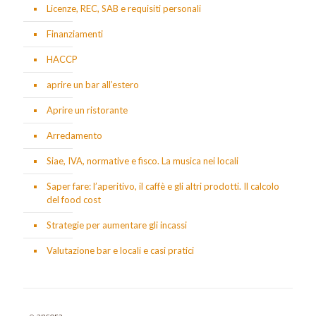
Licenze, REC, SAB e requisiti personali
Finanziamenti
HACCP
aprire un bar all’estero
Aprire un ristorante
Arredamento
Siae, IVA, normative e fisco. La musica nei locali
Saper fare: l’aperitivo, il caffè e gli altri prodotti. Il calcolo
del food cost
Strategie per aumentare gli incassi
Valutazione bar e locali e casi pratici
...e ancora