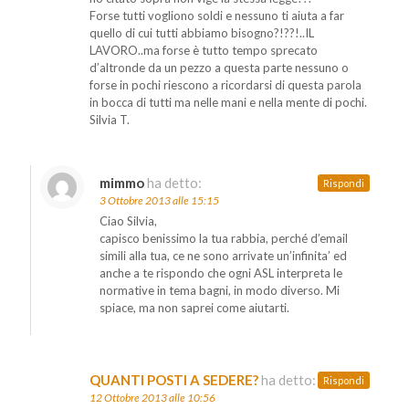
Forse tutti vogliono soldi e nessuno ti aiuta a far
quello di cui tutti abbiamo bisogno?!??!..IL
LAVORO..ma forse è tutto tempo sprecato
d’altronde da un pezzo a questa parte nessuno o
forse in pochi riescono a ricordarsi di questa parola
in bocca di tutti ma nelle mani e nella mente di pochi.
Silvia T.
mimmo
ha detto:
Rispondi
3 Ottobre 2013 alle 15:15
Ciao Silvia,
capisco benissimo la tua rabbia, perché d’email
simili alla tua, ce ne sono arrivate un’infinita’ ed
anche a te rispondo che ogni ASL interpreta le
normative in tema bagni, in modo diverso. Mi
spiace, ma non saprei come aiutarti.
QUANTI POSTI A SEDERE?
ha detto:
Rispondi
12 Ottobre 2013 alle 10:56