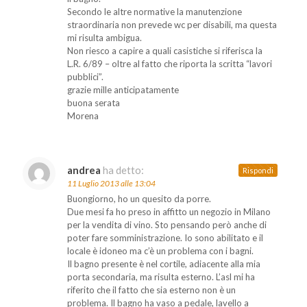
Secondo le altre normative la manutenzione
straordinaria non prevede wc per disabili, ma questa
mi risulta ambigua.
Non riesco a capire a quali casistiche si riferisca la
L.R. 6/89 – oltre al fatto che riporta la scritta “lavori
pubblici”.
grazie mille anticipatamente
buona serata
Morena
andrea
ha detto:
Rispondi
11 Luglio 2013 alle 13:04
Buongiorno, ho un quesito da porre.
Due mesi fa ho preso in affitto un negozio in Milano
per la vendita di vino. Sto pensando però anche di
poter fare somministrazione. Io sono abilitato e il
locale è idoneo ma c’è un problema con i bagni.
Il bagno presente è nel cortile, adiacente alla mia
porta secondaria, ma risulta esterno. L’asl mi ha
riferito che il fatto che sia esterno non è un
problema. Il bagno ha vaso a pedale, lavello a