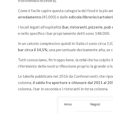
fruttivendoli eccetera).
Come è facile capire questa categoria del food è la più a
arredamento
(45.000) e dalle
edicole/librerie/cartoler
I locali legati all’ospitalità (
bar, ristoranti, pizzerie, pub
e
e nello specifico i bar propriamente detti sono 148.000.
In un calcolo complessivo quindi in Italia ci sono circa 1.0
bar circa il 14,5%;
una percentuale decisamente alta, se co
Tutti conosciamo, fin troppo bene, la
crisi
che ha colpito 
riferimento della nostra riflessione proprio la grande crisi
Le tabelle pubblicate nel 2016 da Confesercenti, che riport
colonna,
il saldo fra aperture e chiusure dal 2011 al 20
colonna, i bar in seconda e i ristoranti in terza colonna.