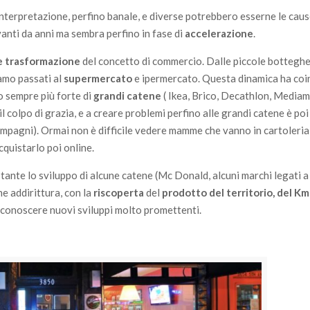
terpretazione, perfino banale, e diverse potrebbero esserne le caus
anti da anni ma sembra perfino in fase di
accelerazione
.
e trasformazione
del concetto di commercio. Dalle piccole botteghe 
amo passati al
supermercato
e ipermercato. Questa dinamica ha coi
o sempre più forte di
grandi catene
( Ikea, Brico, Decathlon, Mediam
 il colpo di grazia, e a creare problemi perfino alle grandi catene è poi
mpagni). Ormai non è difficile vedere mamme che vanno in cartoleri
cquistarlo poi online.
ante lo sviluppo di alcune catene (Mc Donald, alcuni marchi legati a 
he addirittura, con la
riscoperta
del
prodotto del territorio, del Km
à, conoscere nuovi sviluppi molto promettenti.