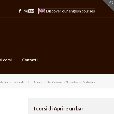
Discover our english courses
ri corsi
Contatti
utazione dei locali
Aprire un Bar Conviene? Una Analisi Statistica
I corsi di Aprire un bar