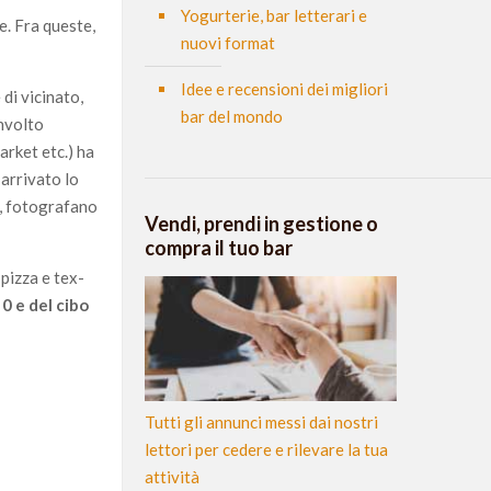
Yogurterie, bar letterari e
e. Fra queste,
nuovi format
Idee e recensioni dei migliori
di vicinato,
bar del mondo
nvolto
arket etc.) ha
 arrivato lo
a, fotografano
Vendi, prendi in gestione o
compra il tuo bar
pizza e tex-
 0 e del cibo
Tutti gli annunci messi dai nostri
lettori per cedere e rilevare la tua
attività