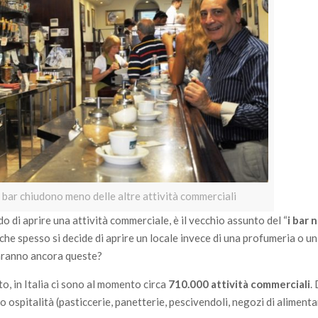
i bar chiudono meno delle altre attività commerciali
 di aprire una attività commerciale, è il vecchio assunto del “
i bar
, che spesso si decide di aprire un locale invece di una profumeria o u
saranno ancora queste?
, in Italia ci sono al momento circa
710.000 attività commerciali
.
ospitalità (pasticcerie, panetterie, pescivendoli, negozi di alimentar