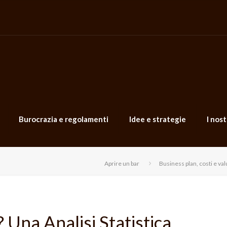
Burocrazia e regolamenti
Idee e strategie
I nost
Aprire un bar
Business plan, costi e val
 Una Analisi Statistica