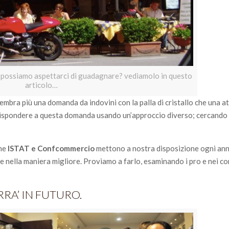
 possiamo aspettarci di guadagnare? vediamolo in questo
articolo…
mbra più una domanda da indovini con la palla di cristallo che una a
rispondere a questa domanda usando un’approccio diverso; cercando 
ome
ISTAT e Confcommercio
mettono a nostra disposizione ogni anno
e nella maniera migliore. Proviamo a farlo, esaminando i pro e nei c
RA’ IN FUTURO.