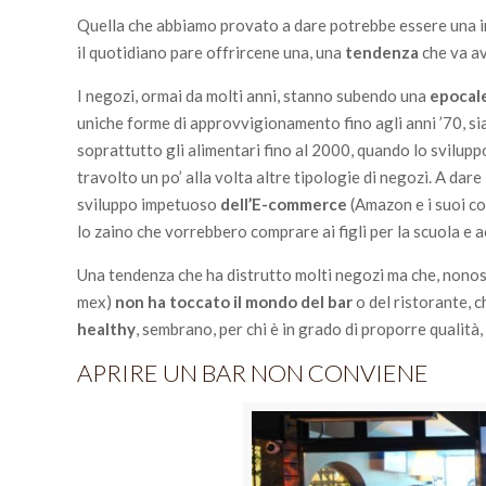
Quella che abbiamo provato a dare potrebbe essere una in
il quotidiano pare offrircene una, una
tendenza
che va av
I negozi, ormai da molti anni, stanno subendo una
epocal
uniche forme di approvvigionamento fino agli anni ’70, si
soprattutto gli alimentari fino al 2000, quando lo svilupp
travolto un po’ alla volta altre tipologie di negozi. A dare
sviluppo impetuoso
dell’E-commerce
(Amazon e i suoi co
lo zaino che vorrebbero comprare ai figli per la scuola e a
Una tendenza che ha distrutto molti negozi ma che, nonost
mex)
non ha toccato il mondo del bar
o del ristorante, c
healthy
, sembrano, per chi è in grado di proporre qualit
APRIRE UN BAR NON CONVIENE