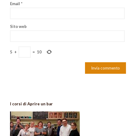
Email
*
Sito web
5
+
=
10
I corsi di Aprire un bar