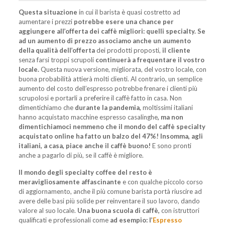
Questa situazione
in cui il barista è quasi costretto ad
aumentare i prezzi
potrebbe esere una chance per
aggiungere all’offerta dei caffè migliori: quelli specialty. Se
ad un aumento di prezzo associamo anche un aumento
della qualità dell’offerta
dei prodotti proposti,
il cliente
senza farsi troppi scrupoli
continuerà a frequentare il vostro
locale.
Questa nuova versione, migliorata, del vostro locale, con
buona probabilità attierà molti clienti. Al contrario, un semplice
aumento del costo dell’espresso potrebbe frenare i clienti più
scrupolosi e portarli a preferire il caffè fatto in casa. Non
dimentichiamo che
durante la pandemia,
moltissimi italiani
hanno acquistato macchine espresso casalinghe
, ma non
dimentichiamoci nemmeno che il mondo del caffè specialty
acquistato online ha fatto un balzo del 47%! Insomma, agli
italiani, a casa, piace anche il caffè buono!
E sono pronti
anche a pagarlo di più, se il caffè è migliore.
Il mondo degli specialty coffee del resto è
meravigliosamente affascinante
e con qualche piccolo corso
di aggiornamento, anche il più comune barista portà riuscire ad
avere delle basi più solide per reinventare il suo lavoro, dando
valore al suo locale.
Una buona scuola di caffè,
con istruttori
qualificati e professionali come
ad esempio: l’
Espresso