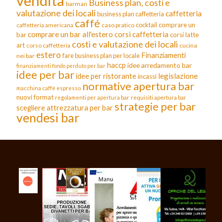
vendita
Business plan, costi e
barman
valutazione dei locali
caffetteria
business plan caffetteria
caffé
cocktail
comprare un
caffetteria americana
caso pratico
comprare un bar all'estero
corsi caffetteria
bar
corsi latte
costi e valutazione dei locali
art
corso caffetteria
cucina
estero
Finanziamenti
fare business plan per locale
nei bar
haccp
idee arredamento bar
finanziamenti fondo perduto per bar
idee per bar
legislazione
idee per ristorante
incassi
normative apertura bar
macchina caffè espresso
nuovi format
requisiti apertura bar
regolamenti per apertura bar
strategie per bar
scegliere attrezzatura per bar
vendesi bar
I nostri partner