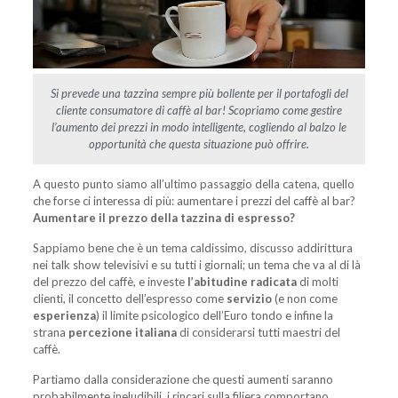
Si prevede una tazzina sempre più bollente per il portafogli del
cliente consumatore di caffè al bar! Scopriamo come gestire
l’aumento dei prezzi in modo intelligente, cogliendo al balzo le
opportunità che questa situazione può offrire.
A questo punto siamo all’ultimo passaggio della catena, quello
che forse ci interessa di più: aumentare i prezzi del caffè al bar?
Aumentare il prezzo della tazzina di espresso?
Sappiamo bene che è un tema caldissimo, discusso addirittura
nei talk show televisivi e su tutti i giornali; un tema che va al di là
del prezzo del caffè, e investe
l’abitudine radicata
di molti
clienti, il concetto dell’espresso come
servizio
(e non come
esperienza
) il limite psicologico dell’Euro tondo e infine la
strana
percezione italiana
di considerarsi tutti maestri del
caffè.
Partiamo dalla considerazione che questi aumenti saranno
probabilmente ineludibili, i rincari sulla filiera comportano