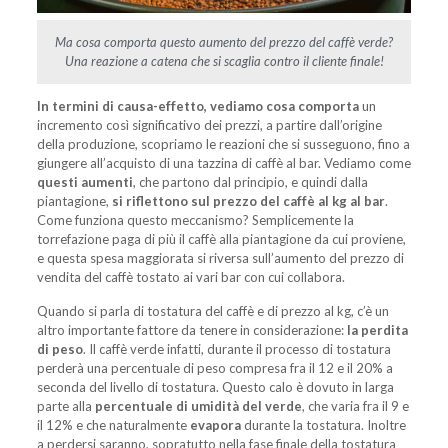
Ma cosa comporta questo aumento del prezzo del caffè verde?
Una reazione a catena che si scaglia contro il cliente finale!
In termini di causa-effetto, vediamo cosa comporta
un
incremento così significativo dei prezzi, a partire dall’origine
della produzione, scopriamo le reazioni che si susseguono, fino a
giungere all’acquisto di una tazzina di caffè al bar. Vediamo come
questi aumenti
, che partono dal principio, e quindi dalla
piantagione,
si riflettono sul prezzo del caffè al kg al bar
.
Come funziona questo meccanismo? Semplicemente la
torrefazione paga di più il caffè alla piantagione da cui proviene,
e questa spesa maggiorata si riversa sull’aumento del prezzo di
vendita del caffè tostato ai vari bar con cui collabora.
Quando si parla di tostatura del caffè e di prezzo al kg, c’è un
altro importante fattore da tenere in considerazione:
la perdita
di peso
. Il caffè verde infatti, durante il processo di tostatura
perderà una percentuale di peso compresa fra il 12 e il 20% a
seconda del livello di tostatura. Questo calo è dovuto in larga
parte alla
percentuale di umidità del verde
, che varia fra il 9 e
il 12% e che naturalmente
evapora
durante la tostatura. Inoltre
a perdersi saranno, sopratutto nella fase finale della tostatura