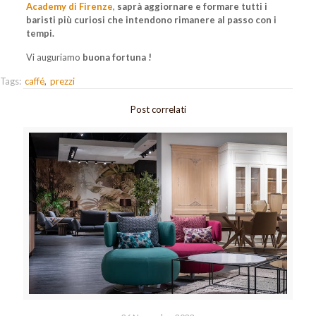
Academy di Firenze
,
saprà aggiornare e formare tutti i
baristi più curiosi che intendono rimanere al passo con i
tempi.
Vi auguriamo
buona fortuna !
Tags:
caffé
prezzi
Post correlati