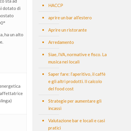
co sta ad
HACCP
ni dotato di
mostato
aprire un bar all’estero
00°
Aprire un ristorante
a, ha un alto
e.
Arredamento
Siae, IVA, normative e fisco. La
musica nei locali
Saper fare: l’aperitivo, il caffè
e gli altri prodotti. Il calcolo
 energetica
del food cost
affettatrice
linga)
Strategie per aumentare gli
incassi
Valutazione bar e locali e casi
pratici