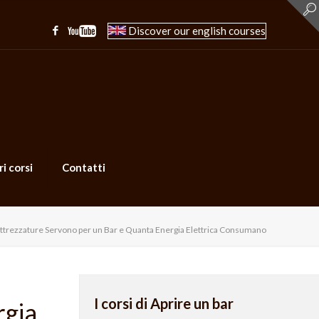
Discover our english courses
ri corsi
Contatti
ttrezzature Servono per un Bar e Quanta Energia Elettrica Consumano
I corsi di Aprire un bar
rgia