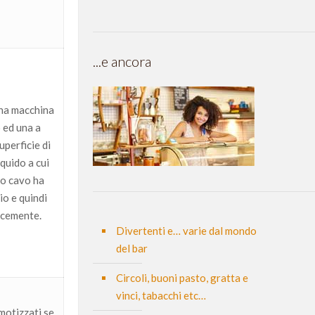
...e ancora
una macchina
 ed una a
uperficie di
iquido a cui
io cavo ha
io e quindi
locemente.
Divertenti e… varie dal mondo
del bar
Circoli, buoni pasto, gratta e
vinci, tabacchi etc…
motizzati se