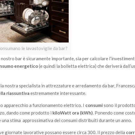
onsumano le lavastoviglie da bar?
l nostro bar è sicuramente importante, sia per calcolare l’investiment
consumo energetico
(e quindi la bolletta elettrica) che deriverà dall’
lla nostra specialista in attrezzature e arredamento da bar, Frances
lla riassuntiva
estremamente interessante.
to apparecchio a funzionamento elettrico. I
consumi
sono il prodotto
lizzo, dando come prodotto i
kiloWatt ora (kWh)
. Ponendo come costo
 una stima approssimativa dei consumi distribuiti durante un anno.
ve giornate lavorative possano essere circa 300. Il prezzo della
cor