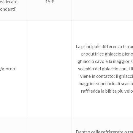
nsiderate
15 €
ondanti)
La principale differenza tra 
produttrice ghiaccio pieno
ghiaccio cavo è la maggior s
h/giorno
scambio del ghiaccio con il l
viene in contatto: il ghiacc
maggior superficie di scamb
raffredda la bibita più ve
Dentro celle refrigerate o re