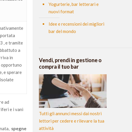
Yogurterie, bar letterari e
nuovi format
Idee e recensioni dei migliori
imativamente
bar del mondo
 portata
3 , e tramite
abbattuto a
riva in
Vendi, prendi in gestione o
e opportuno
compra il tuo bar
e, e sperare
 isolate
re ad
iferi e i vani
Tutti gli annunci messi dai nostri
lettori per cedere e rilevare la tua
attività
onata,
spegne