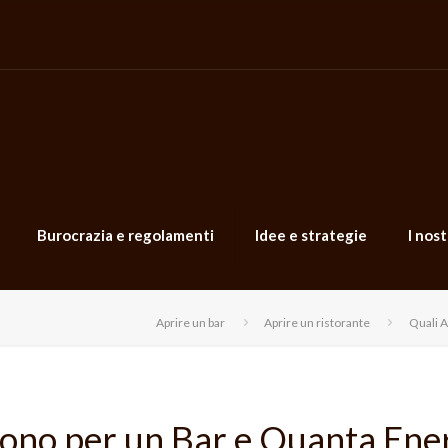
Burocrazia e regolamenti
Idee e strategie
I nost
Aprire un bar
Aprire un ristorante
Quali A
vono per un Bar e Quanta Ene