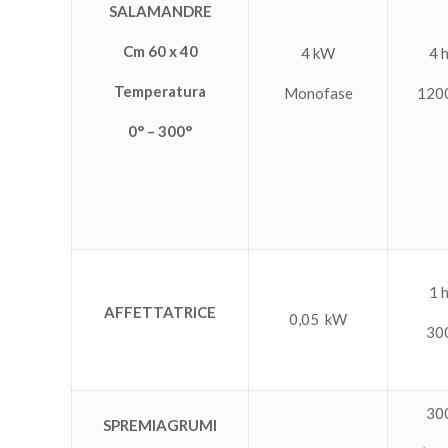
SALAMANDRE
Cm 60 x 40
4 kW
4 
Temperatura
Monofase
120
0° – 300°
1 
AFFETTATRICE
0,05 kW
30
30
SPREMIAGRUMI