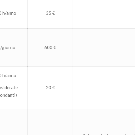
0 h/anno
35 €
h/giorno
600 €
0 h/anno
nsiderate
20 €
ondanti)