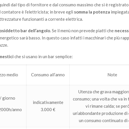
quindi dal tipo di fornitore e dal consumo massimo che si è registrato
ontatore è l’elettricista; in breve egli
somma la potenza
impiegata
attrezzature funzionanti a corrente elettrica.
l cosiddetto bar dell’angolo
. Se il menù non prevede piatti che
necess
energetico sarà basso. In questo caso infatti i macchinari che più ra
azze.
omestici
che si usano in un bar semplice:
izzo medio
Consumo all’anno
Note
Utenza che grava maggior
/ giorno
consumo; una volta che va in
indicativamente
vi rimane calda; se però
 2000h/anno
3.000 €
un’abbondante produzione di c
un consumo continuato di 