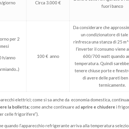
h/giorno
Circa 3.000 €
fuori banco
Da considerare che appross
un condizionatore di tale
orno per 2
rinfresca una stanza di 25 m^
mesi
l’inverter il consumo viene 
100 € anno
600/700 watt quando ar
0 h/anno
temperatura. Quindi sarebb
armiando..)
tenere chiuse porte e finestr
di avere delle pareti ben
termicamente.
pparecchi elettrici; come si sa anche da economia domestica, continua
re la bolletta;
come anche continuare ad
aprire e chiudere
i frigor
r celle frigorifere”).
che quando l’apparecchio refrigerante arriva alla temperatura selezi