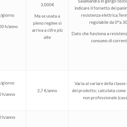
Salamandra in gergo tecni
3.000€
indicare il fornetto dei pani
h/giorno
resistenza elettrica.Ter
Ma se usata a
regolabile da 0°a 3
pieno regime si
00 h/anno
arriva a cifre più
Dato che funziona a resistenz
alte
consumo di corrent
h/giorno
Varia al variare della classe
2,7 €/anno
del prodotto; calcolata come 
0 h/anno
non professionale (casa
0 h/anno