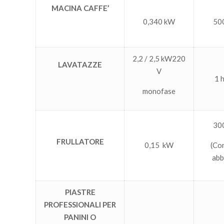
MACINA CAFFE’
0,340 kW
50
2,2 / 2,5 kW220
LAVATAZZE
V
1 
monofase
30
FRULLATORE
0,15 kW
(Co
abb
PIASTRE
PROFESSIONALI PER
PANINI O