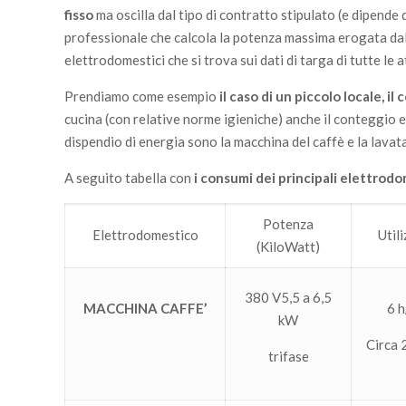
fisso
ma oscilla dal tipo di contratto stipulato (e dipende 
professionale che calcola la potenza massima erogata dal c
elettrodomestici che si trova sui dati di targa di tutte le 
Prendiamo come esempio
il caso di un piccolo locale, i
cucina (con relative norme igieniche) anche il conteggio 
dispendio di energia sono la macchina del caffè e la lavat
A seguito tabella con
i consumi dei principali elettrod
Potenza
Elettrodomestico
Util
(KiloWatt)
380 V5,5 a 6,5
MACCHINA CAFFE’
6 h
kW
Circa
trifase