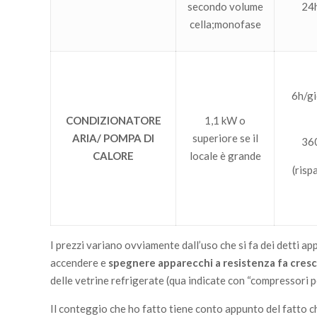
secondo volume
24
cella;monofase
6h/gi
CONDIZIONATORE
1,1 kW o
ARIA/ POMPA DI
superiore se il
36
CALORE
locale è grande
(risp
I prezzi variano ovviamente dall’uso che si fa dei detti a
accendere e
spegnere apparecchi a resistenza fa cresce
delle vetrine refrigerate (qua indicate con “compressori pe
Il conteggio che ho fatto tiene conto appunto del fatto 