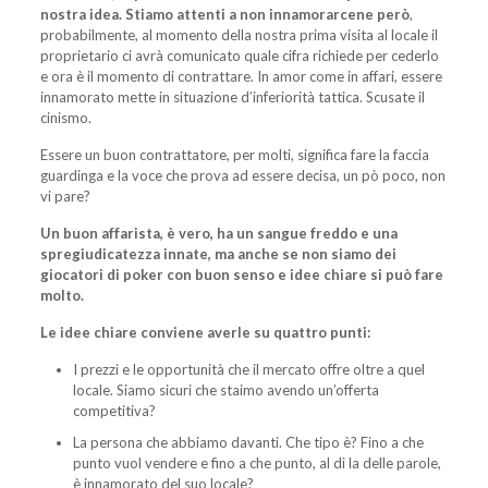
nostra idea. Stiamo attenti a non innamorarcene però
,
probabilmente, al momento della nostra prima visita al locale il
proprietario ci avrà comunicato quale cifra richiede per cederlo
e ora è il momento di contrattare. In amor come in affari, essere
innamorato mette in situazione d’inferiorità tattica. Scusate il
cinismo.
Essere un buon contrattatore, per molti, significa fare la faccia
guardinga e la voce che prova ad essere decisa, un pò poco, non
vi pare?
Un buon affarista, è vero, ha un sangue freddo e una
spregiudicatezza innate, ma anche se non siamo dei
giocatori di poker con buon senso e idee chiare si può fare
molto.
Le idee chiare conviene averle su quattro punti:
I prezzi e le opportunità che il mercato offre oltre a quel
locale. Siamo sicuri che staimo avendo un’offerta
competitiva?
La persona che abbiamo davanti. Che tipo è? Fino a che
punto vuol vendere e fino a che punto, al di la delle parole,
è innamorato del suo locale?