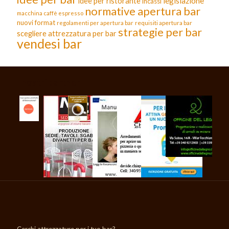
legislazione
idee per ristorante
incassi
normative apertura bar
macchina caffè espresso
nuovi format
requisiti apertura bar
regolamenti per apertura bar
strategie per bar
scegliere attrezzatura per bar
vendesi bar
I nostri partner
Cerchi attrezzature per i tuo bar?