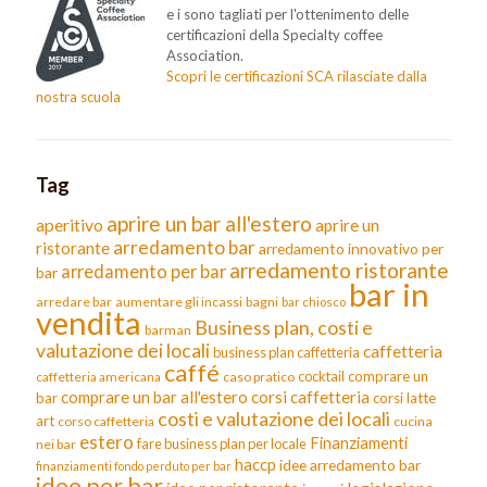
e i sono tagliati per l'ottenimento delle
certificazioni della Specialty coffee
Association.
Scopri le certificazioni SCA rilasciate dalla
nostra scuola
Tag
aprire un bar all'estero
aperitivo
aprire un
arredamento bar
ristorante
arredamento innovativo per
arredamento ristorante
arredamento per bar
bar
bar in
arredare bar
aumentare gli incassi
bagni
bar chiosco
vendita
Business plan, costi e
barman
valutazione dei locali
caffetteria
business plan caffetteria
caffé
cocktail
comprare un
caffetteria americana
caso pratico
comprare un bar all'estero
corsi caffetteria
bar
corsi latte
costi e valutazione dei locali
art
corso caffetteria
cucina
estero
Finanziamenti
fare business plan per locale
nei bar
haccp
idee arredamento bar
finanziamenti fondo perduto per bar
idee per bar