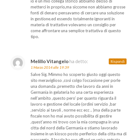
io e un mio collega storico abbiamo deciso di
metterci in proprio,ma siccome non abbiamo grosse
fonti di denaro pensavamo di cercare una soluzione
in gestione.ed essendo totalmente ignoranti in
materia di trattative volevamo un consiglio per
come affrontare una semplice trattativa di questo
tipo.
Melillo Vitangelo
ha detto:
Rispondi
1 Marzo 2014 alle 19:39
Salve Sig. Mimmo ho scoperto giusto oggi questo
sito meraviglioso ,cosi colgo l’occasione per porle
una domanda ,premetto che lavoro da anni in
Germania in gelateria ho una certa esperienza
nell’ambito ,questo pero’ per quanto riguarda il
lavoro e gestione del locale (ordini servizio ,bar
,servizio ai tavoli , norme ecc ecc .. )ma della parte
fiscale non ho mai avuto possibilita di gestire
,quest’anno mi trovo con la mia compagna in una
citta del nord della Germania e stiamo lavorado
insieme in un kiosco posto periferico della citta ma di
passaggio. Il locale ha xue affacci un unica entrata .