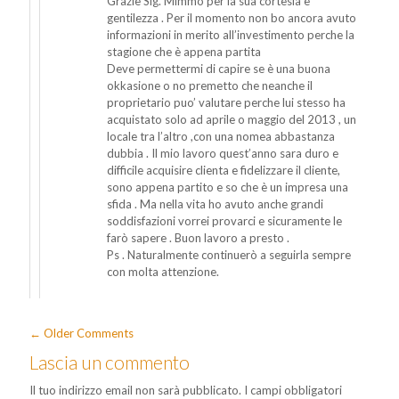
Grazie Sig. Mimmo per la sua cortesia e
gentilezza . Per il momento non bo ancora avuto
informazioni in merito all’investimento perche la
stagione che è appena partita
Deve permettermi di capire se è una buona
okkasione o no premetto che neanche il
proprietario puo’ valutare perche lui stesso ha
acquistato solo ad aprile o maggio del 2013 , un
locale tra l’altro ,con una nomea abbastanza
dubbia . Il mio lavoro quest’anno sara duro e
difficile acquisire clienta e fidelizzare il cliente,
sono appena partito e so che è un impresa una
sfida . Ma nella vita ho avuto anche grandi
soddisfazioni vorrei provarci e sicuramente le
farò sapere . Buon lavoro a presto .
Ps . Naturalmente continuerò a seguirla sempre
con molta attenzione.
← Older Comments
Lascia un commento
Il tuo indirizzo email non sarà pubblicato.
I campi obbligatori