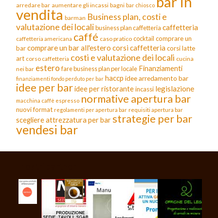
bar in
arredare bar
aumentare gli incassi
bagni
bar chiosco
vendita
Business plan, costi e
barman
valutazione dei locali
caffetteria
business plan caffetteria
caffé
cocktail
comprare un
caffetteria americana
caso pratico
comprare un bar all'estero
corsi caffetteria
bar
corsi latte
costi e valutazione dei locali
art
corso caffetteria
cucina
estero
Finanziamenti
fare business plan per locale
nei bar
haccp
idee arredamento bar
finanziamenti fondo perduto per bar
idee per bar
legislazione
idee per ristorante
incassi
normative apertura bar
macchina caffè espresso
nuovi format
requisiti apertura bar
regolamenti per apertura bar
strategie per bar
scegliere attrezzatura per bar
vendesi bar
I nostri partner