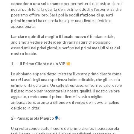
concedono una sola chance
per permetterci di mostrare loro i
nostri punti forti, la qualità dei nostri prodotti e l’esperienza che
possiamo offrire loro. Sarà poi la
soddisfazione di questi
primi incontri
ha creare la base per una clientela fedele e
appassionata.
Lanciare quindi al meglio il locale nuovo
è fondamentale,
andiamo a vedere sette idee, di varia natura che possono
esserci utili nei primi giorni, e perfino nei
primi mesi di vita del
nostro locale
.
1—–
Il Primo Cliente è un VIP
:
Lo abbiamo appena detto: trattate il vostro primo cliente come
un re! Lasciategli una esperienza indimenticabile, che gli lascerà
un’impronta duratura. Un caffè strepitoso, un sorriso caloroso e
il giusto modo per raccontare la nostra qualità, il nostro valore
aggiunto, renderanno il primo cliente il vostro miglior
ambasciatore, pronto a diffondere il verbo del nuovo angolino
delizioso in città!
2–
Passaparola Magico
:
Una volta conquistato il cuore del primo cliente, il passaparola
farà il resto. Li vediamo già, i clienti soddisfatti, raccontare al