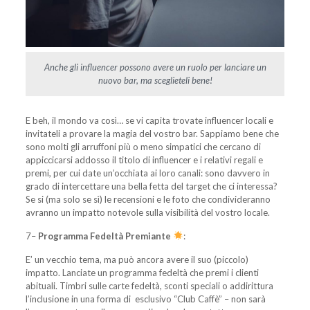
Anche gli influencer possono avere un ruolo per lanciare un
nuovo bar, ma sceglieteli bene!
E beh, il mondo va così… se vi capita trovate influencer locali e
invitateli a provare la magia del vostro bar. Sappiamo bene che
sono molti gli arruffoni più o meno simpatici che cercano di
appiccicarsi addosso il titolo di influencer e i relativi regali e
premi, per cui date un’occhiata ai loro canali: sono davvero in
grado di intercettare una bella fetta del target che ci interessa?
Se si (ma solo se sì) le recensioni e le foto che condivideranno
avranno un impatto notevole sulla visibilità del vostro locale.
7–
Programma Fedeltà Premiante
:
E’ un vecchio tema, ma può ancora avere il suo (piccolo)
impatto. Lanciate un programma fedeltà che premi i clienti
abituali. Timbri sulle carte fedeltà, sconti speciali o addirittura
l’inclusione in una forma di esclusivo “Club Caffè” – non sarà