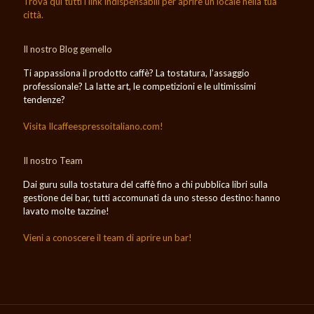
Trova qui tutti i link indispensabili per aprire un locale nella tua
città.
Il nostro Blog gemello
Ti appassiona il prodotto caffè? La tostatura, l’assaggio
professionale? La latte art, le competizioni e le ultimissimi
tendenze?
Visita Ilcaffeespressoitaliano.com!
Il nostro Team
Dai guru sulla tostatura del caffè fino a chi pubblica libri sulla
gestione dei bar, tutti accomunati da uno stesso destino: hanno
lavato molte tazzine!
Vieni a conoscere il team di aprire un bar!