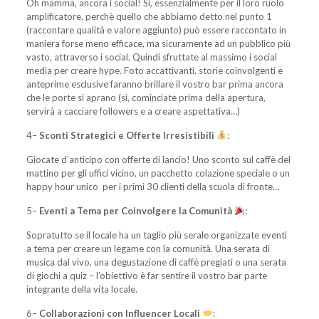
Oh mamma, ancora i social! Si, essenzialmente per il loro ruolo
amplificatore, perchè quello che abbiamo detto nel punto 1
(raccontare qualità e valore aggiunto) può essere raccontato in
maniera forse meno efficace, ma sicuramente ad un pubblico più
vasto, attraverso i social. Quindi sfruttate al massimo i social
media per creare hype. Foto accattivanti, storie coinvolgenti e
anteprime esclusive faranno brillare il vostro bar prima ancora
che le porte si aprano (si, cominciate prima della apertura,
servirà a cacciare followers e a creare aspettativa…)
4–
Sconti Strategici e Offerte Irresistibili
:
Giocate d’anticipo con offerte di lancio! Uno sconto sul caffè del
mattino per gli uffici vicino, un pacchetto colazione speciale o un
happy hour unico per i primi 30 clienti della scuola di fronte…
5–
Eventi a Tema per Coinvolgere la Comunità
:
Sopratutto se il locale ha un taglio più serale organizzate eventi
a tema per creare un legame con la comunità. Una serata di
musica dal vivo, una degustazione di caffè pregiati o una serata
di giochi a quiz – l’obiettivo è far sentire il vostro bar parte
integrante della vita locale.
6–
Collaborazioni con Influencer Locali
: