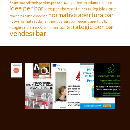
haccp
idee arredamento bar
finanziamenti fondo perduto per bar
idee per bar
legislazione
idee per ristorante
incassi
normative apertura bar
macchina caffè espresso
nuovi format
requisiti apertura bar
regolamenti per apertura bar
strategie per bar
scegliere attrezzatura per bar
vendesi bar
I nostri partner