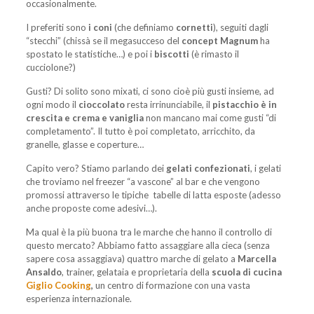
occasionalmente.
I preferiti sono
i coni
(che definiamo
cornetti
), seguiti dagli
“stecchi” (chissà se il megasucceso del
concept Magnum
ha
spostato le statistiche…) e poi i
biscotti
(è rimasto il
cucciolone?)
Gusti? Di solito sono mixati, ci sono cioè più gusti insieme, ad
ogni modo il
cioccolato
resta irrinunciabile, il
pistacchio è in
crescita e crema e vaniglia
non mancano mai come gusti “di
completamento”. Il tutto è poi completato, arricchito, da
granelle, glasse e coperture…
Capito vero? Stiamo parlando dei
gelati confezionati
, i gelati
che troviamo nel freezer “a vascone” al bar e che vengono
promossi attraverso le tipiche tabelle di latta esposte (adesso
anche proposte come adesivi…).
Ma qual è la più buona tra le marche che hanno il controllo di
questo mercato? Abbiamo fatto assaggiare alla cieca (senza
sapere cosa assaggiava) quattro marche di gelato a
Marcella
Ansaldo
, trainer, gelataia e proprietaria della
scuola di cucina
Giglio Cooking
,
un centro di formazione con una vasta
esperienza internazionale.