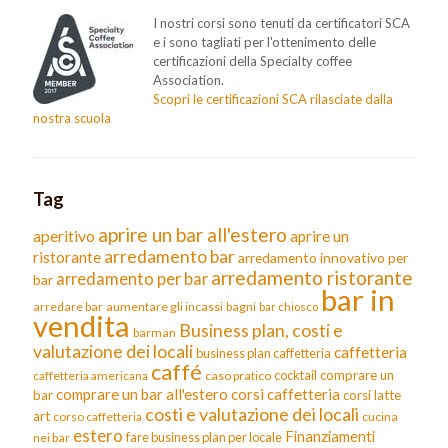
I nostri corsi sono tenuti da certificatori SCA
e i sono tagliati per l'ottenimento delle
certificazioni della Specialty coffee
Association.
Scopri le certificazioni SCA rilasciate dalla
nostra scuola
Tag
aprire un bar all'estero
aperitivo
aprire un
arredamento bar
ristorante
arredamento innovativo per
arredamento ristorante
arredamento per bar
bar
bar in
arredare bar
aumentare gli incassi
bagni
bar chiosco
vendita
Business plan, costi e
barman
valutazione dei locali
caffetteria
business plan caffetteria
caffé
cocktail
comprare un
caffetteria americana
caso pratico
comprare un bar all'estero
corsi caffetteria
bar
corsi latte
costi e valutazione dei locali
art
corso caffetteria
cucina
estero
Finanziamenti
fare business plan per locale
nei bar