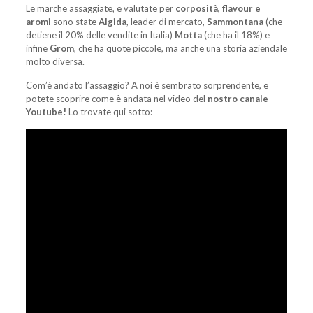
Le marche assaggiate, e valutate per
corposità, flavour e
aromi
sono state
Algida
, leader di mercato,
Sammontana
(che
detiene il 20% delle vendite in Italia)
Motta
(che ha il 18%) e
infine
Grom
, che ha quote piccole, ma anche una storia aziendale
molto diversa.
Com’è andato l’assaggio? A noi è sembrato sorprendente, e
potete scoprire come è andata nel video del
nostro canale
Youtube!
Lo trovate qui sotto: