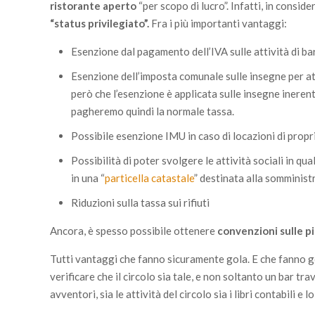
ristorante aperto
“per scopo di lucro”. Infatti, in conside
“status privilegiato”.
Fra i più importanti vantaggi:
Esenzione dal pagamento dell’IVA sulle attività di ba
Esenzione dell’imposta comunale sulle insegne per att
però che l’esenzione è applicata sulle insegne inerenti
pagheremo quindi la normale tassa.
Possibile esenzione IMU in caso di locazioni di prop
Possibilità di poter svolgere le attività sociali in q
in una “
particella catastale
” destinata alla somminist
Riduzioni sulla tassa sui rifiuti
Ancora, è spesso possibile ottenere
convenzioni sulle 
Tutti vantaggi che fanno sicuramente gola. E che fanno gol
verificare che il circolo sia tale, e non soltanto un bar tra
avventori, sia le attività del circolo sia i libri contabili e l