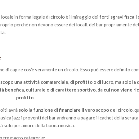
 locale in forma legale di circolo è il miraggio dei
forti sgravi fiscali
i proprio perché non devono essere dei locali, dei bar propriamente de
ità.
e
amo di capire cos’è veramente un circolo. Esso può essere definito co
scopo una attività commerciale, di profitto o di lucro, ma solo la 
vità benefica, culturale o di carattere sportivo, da cui non viene r
profitto.
roiti avrà
solo la funzione di finanziare il vero scopo del circolo
, q
musica jazz i proventi del bar andranno a pagare il cachet della serata
arà solo per amore della buona musica.
in tre macro categorie: