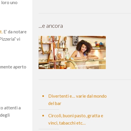
e loro uno
...e ancora
t.
E’ da notare
Pizzeria” vi
riamente aperto
Divertenti e… varie dal mondo
del bar
o attenti a
e
degli
Circoli, buoni pasto, gratta e
vinci, tabacchi etc…