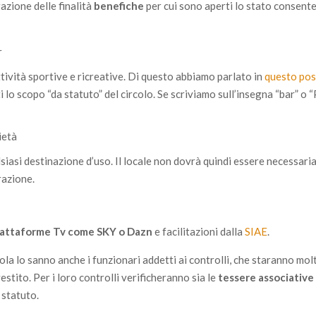
razione delle finalità
benefiche
per cui sono aperti lo stato consent
r
ività sportive e ricreative. Di questo abbiamo parlato in
questo pos
 lo scopo “da statuto” del circolo. Se scriviamo sull’insegna “bar” o “
rietà
ualsiasi destinazione d’uso. Il locale non dovrà quindi essere necessa
razione.
piattaforme Tv come SKY o Dazn
e facilitazioni dalla
SIAE
.
a lo sanno anche i funzionari addetti ai controlli, che staranno molt
vestito. Per i loro controlli verificheranno sia le
tessere associativ
o statuto.