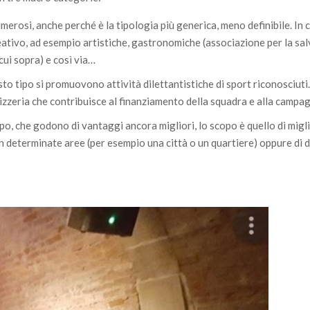
umerosi, anche perché è la tipologia più generica, meno definibile. In c
reativo, ad esempio artistiche, gastronomiche (associazione per la sa
 cui sopra) e così via…
uesto tipo si promuovono attività dilettantistiche di sport riconosciuti
pizzeria che contribuisce al finanziamento della squadra e alla campa
 tipo, che godono di vantaggi ancora migliori, lo scopo è quello di migl
) in determinate aree (per esempio una città o un quartiere) oppure di