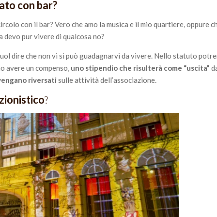
vato con bar?
ircolo con il bar? Vero che amo la musica e il mio quartiere, oppure 
ma devo pur vivere di qualcosa no?
uol dire che non vi si può guadagnarvi da vivere. Nello statuto potre
anno avere un compenso,
uno stipendio che risulterà come “uscita”
da
 vengano riversati
sulle attività dell’associazione.
zionistico
?