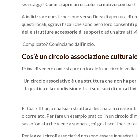
svantaggi?
Come si apre un circolo ricreativo con bar?
A indirizzare queste persone verso l’idea di apertura di un
questi locali, sgravi fiscali che sono però loro consentit
delle strutture accessorie di supporto
ad un’altra attiv
Complicato? Cominciamo dall’inizio.
Cos’è un circolo associazione cultural
Prima di vedere come si apre un locale in un circolo vedi
Un circolo associativo è una struttura che non ha per 
la pratica e la condivisione fra i suoi soci di una atti
E il bar? Il bar, o qualsiasi struttura destinata a creare int
o correlato. Per fare un esempio pratico, in un circolo di 
sassofonista che viene a suonare, chi gestisce il bar lo f
Per legge i circoli associativi possono essere inquadrati 