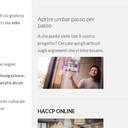
di cui godono
Aprire un bar passo per
tti, ma
solo
passo
A che punto siete con il vostro
progetto? Cercate qui gli articoli
sugli argomenti che vi interessano.
me segue:
divulgazione,
icavato alcun
uello culturale
 al
HACCP ONLINE