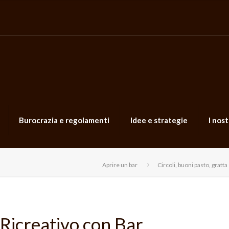
Burocrazia e regolamenti
Idee e strategie
I nost
Aprire un bar
Circoli, buoni pasto, gratta
Ricreativo con Bar