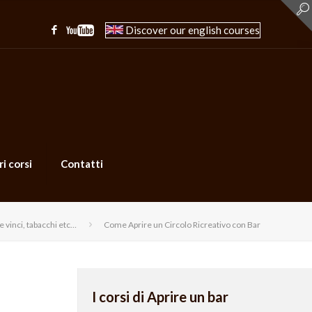
Discover our english courses
ri corsi
Contatti
 e vinci, tabacchi etc…
Come Aprire un Circolo Ricreativo con Bar
I corsi di Aprire un bar