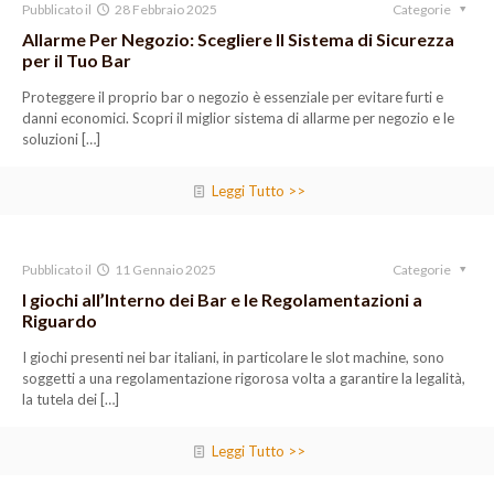
Pubblicato il
28 Febbraio 2025
Categorie
Allarme Per Negozio: Scegliere Il Sistema di Sicurezza
per il Tuo Bar
Proteggere il proprio bar o negozio è essenziale per evitare furti e
danni economici. Scopri il miglior sistema di allarme per negozio e le
soluzioni
[…]
Leggi Tutto >>
Pubblicato il
11 Gennaio 2025
Categorie
I giochi all’Interno dei Bar e le Regolamentazioni a
Riguardo
I giochi presenti nei bar italiani, in particolare le slot machine, sono
soggetti a una regolamentazione rigorosa volta a garantire la legalità,
la tutela dei
[…]
Leggi Tutto >>