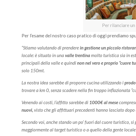
Per rilanciare un
Per l’esame del nostro caso pratico di oggi prendiamo spu
“Stiamo valutando di prendere
in gestione un piccolo ristora
locale: è situato in una
valle trentina
molto turistica sia in e
principali della valle e quindi
non nel vero e proprio “cuore tu
solo 150mt.
La nostra idea sarebbe di proporre cucina utilizzando i
prodot
trovare a km 0, senza scadere nella fin troppo inflazionata “c
Venendo ai costi, l’affitto sarebbe di
1000€ al mese
compreso
nuovi,
visto che gli affittuari precedenti hanno lasciato dopo d
Secondo voi, anche stando un po’ fuori dal cuore turistico, 
maggiormente al target turistico o a quello della gente locale