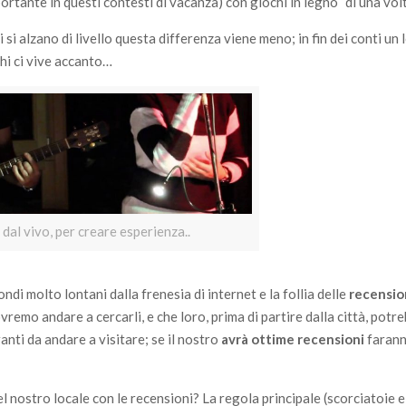
rtante in questi contesti di vacanza) con giochi in legno “di una volt
si alzano di livello questa differenza viene meno; in fin dei conti un 
chi ci vive accanto…
dal vivo, per creare esperienza..
i molto lontani dalla frenesia di internet e la follia delle
recensio
dovremo andare a cercarli, e che loro, prima di partire dalla città, pot
ranti da andare a visitare; se il nostro
avrà ottime recensioni
farann
l nostro locale con le recensioni? La regola principale (scorciatoie 