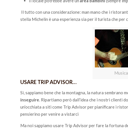
Il locale potrebbe avere un’
area bambini
(sempre impo
Il tutto con una considerazione: man mano che i ristoranti 
stella Michelin è una esperienza sia per il turista che per 
Musica 
USARE TRIP ADVISOR…
Sì, sappiamo bene che la montagna, la natura sembrano mond
inseguire
. Ripartiamo però dall’idea che i nostri clienti 
un’occhiata a siti come Trip Advisor per pianificare i risto
pensierino per venire a vistarci
Ma noi sappiamo usare Trip Advisor per fare la fortuna de