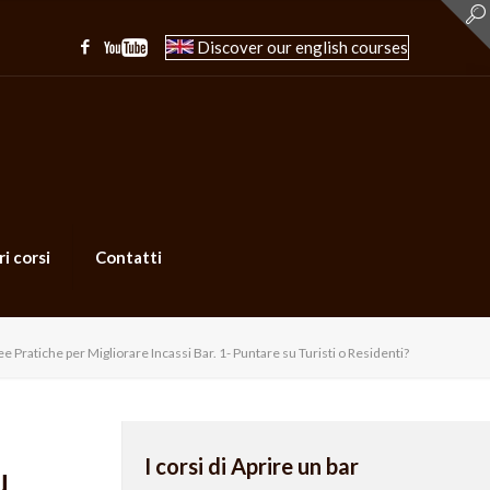
Discover our english courses
ri corsi
Contatti
ee Pratiche per Migliorare Incassi Bar. 1- Puntare su Turisti o Residenti?
I corsi di Aprire un bar
u