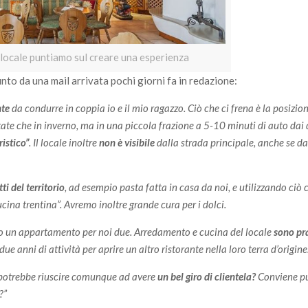
 locale puntiamo sul creare una esperienza
nto da una mail arrivata pochi giorni fa in redazione:
nte
da condurre in coppia io e il mio ragazzo. Ciò che ci frena è la posizio
state che in inverno, ma in una piccola frazione a 5-10 minuti di auto dai
ristico”
. Il locale inoltre
non è visibile
dalla strada principale, anche se da
ti del territorio
, ad esempio pasta fatta in casa da noi, e utilizzando ciò 
ucina trentina”. Avremo inoltre grande cura per i dolci.
 un appartamento per noi due. Arredamento e cucina del locale
sono pr
ue anni di attività per aprire un altro ristorante nella loro terra d’origine
si potrebbe riuscire comunque ad avere
un bel giro di clientela?
Conviene p
?”