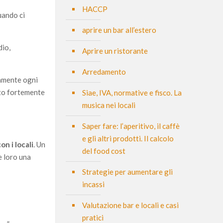
HACCP
quando ci
aprire un bar all’estero
dio,
Aprire un ristorante
Arredamento
tamente ogni
sto fortemente
Siae, IVA, normative e fisco. La
musica nei locali
Saper fare: l’aperitivo, il caffè
e gli altri prodotti. Il calcolo
on i locali
. Un
del food cost
e loro una
Strategie per aumentare gli
incassi
Valutazione bar e locali e casi
pratici