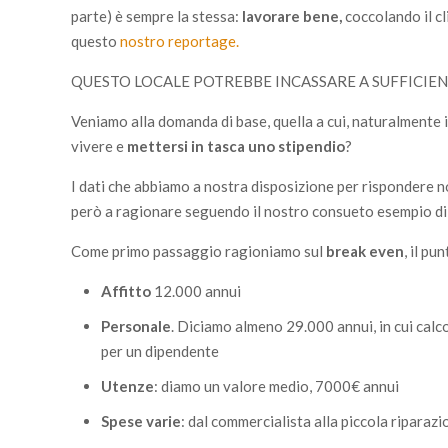
parte) è sempre la stessa:
lavorare bene,
coccolando il cl
questo
nostro reportage.
QUESTO LOCALE POTREBBE INCASSARE A SUFFICIE
Veniamo alla domanda di base, quella a cui, naturalmente i
vivere e
mettersi in tasca uno stipendio
?
I dati che abbiamo a nostra disposizione per rispondere 
però a ragionare seguendo il nostro consueto esempio di 
Come primo passaggio ragioniamo sul
break even
, il p
Affitto
12.000 annui
Personale
. Diciamo almeno 29.000 annui, in cui calc
per un dipendente
Utenze
: diamo un valore medio, 7000€ annui
Spese varie
: dal commercialista alla piccola riparazi