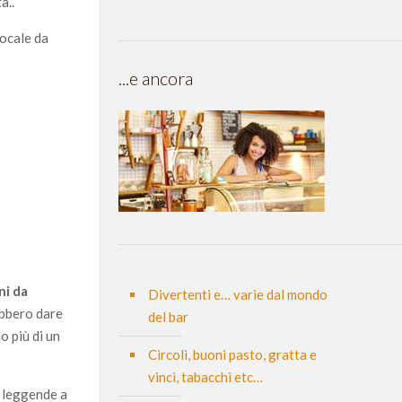
a..”
locale da
...e ancora
ni da
Divertenti e… varie dal mondo
rebbero dare
del bar
o più di un
Circoli, buoni pasto, gratta e
vinci, tabacchi etc…
e leggende a