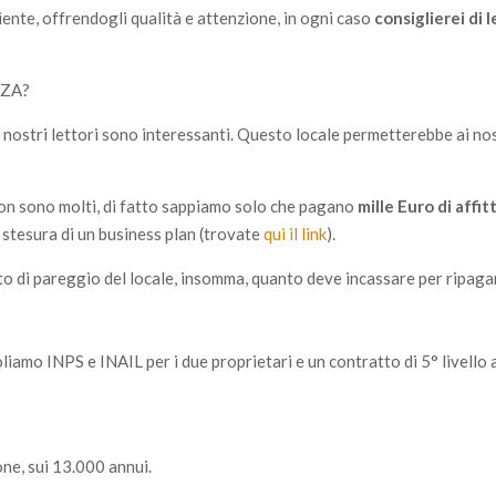
iente, offrendogli qualità e attenzione, in ogni caso
consiglierei di 
NZA?
 nostri lettori sono interessanti. Questo locale permetterebbe ai nos
non sono molti, di fatto sappiamo solo che pagano
mille Euro di affit
stesura di un business plan (trovate
qui il link
).
unto di pareggio del locale, insomma, quanto deve incassare per ripagare
oliamo INPS e INAIL per i due proprietari e un contratto di 5° livello
one, sui 13.000 annui.