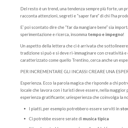
Del resto è un trend, una tendenza sempre più forte, un 
racconta attenzioni, segreti e “saper fare” di chi l’ha prod
E’ poi scontato dire che “far da mangiare bene” sia impor
sperimentazione e ricerca, insomma
tempo e impegno
!
Un aspetto della lettera che ci è arrivata che sottolineere
tradizione si può e si deve ri-immaginare con creatività e
caratterizzato come quello Trentino, cerca anche un esp
PER INCREMENTARE GLI INCASSI CREARE UNA ESPE
Esperienza. Ecco la parola magica che risponde a chi pot
locale che lavora con i turisti deve essere, nella maggior 
esperienza gratificante; un’esperienza che coinvolga la no
I piatti, per esempio potrebbero essere serviti in
sto
Ci potrebbe essere serate di
musica tipica