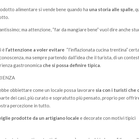
prodotto alimentare si vende bene quando ha
una storia alle spalle
, 
otto.
tantissimo; ma attenzione, “far da mangiare bene” vuol dire anche stu
i è
l’attenzione a voler evitare
“l’inflazionata cucina trentina” cer
 conoscenza, ma sempre partendo dall’idea che il turista, di un conte
erienza gastronomica
che si possa definire tipica
.
RIENZA
rebbe obbiettare come un locale possa lavorare
sia con i turisti che c
parte dei casi, più curato e sopratutto più pensato, proprio per offrir
stra percezione in tutto.
viglie prodotte da un artigiano locale
e decorate con motivi tipici