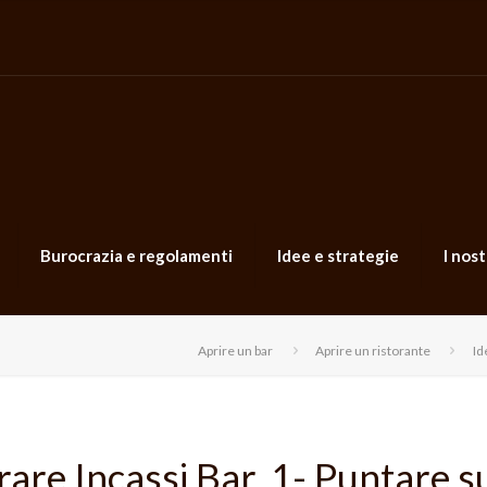
Burocrazia e regolamenti
Idee e strategie
I nost
Aprire un bar
Aprire un ristorante
Id
rare Incassi Bar. 1- Puntare s