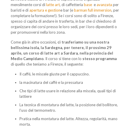
mensilmente corsi di
latte art
, di caffetteria
base
e
avanzata
per
baristi
e di
apertura e gestion
e bar (e
barman full immersion
, per
completare la formazione!). Se i corsi sono di solito a Firenze,
spesso ci capita di andare in trasferta, in bar che ci chiedono di
organizzare dei corsi presso le loro sedi, per i loro dipendenti o
per promuoversi nella loro zona.
Come già in altre occasioni
, ci trasferiamo su una nostra
bellissima isola, la Sardegna, per tenere, il prossimo 29
aprile, un corso di latte art a Sardara, nella provincia del
Medio Campidano
. Il corso si tiene con lo
stesso programma
di quello che teniamo a Firenze, il seguente:
Il caffé, le miscele giuste per il cappuccino.
la macinatura del caffè e la pressatura
Che tipi di latte usare in relazione alla miscela, quali tipi di
lattiere
La tecnica di montatura del latte, la posizione del bollitore,
l’uso del termometro.
Pratica nella montatura del latte. Altezza, regolarità, mano
morta.