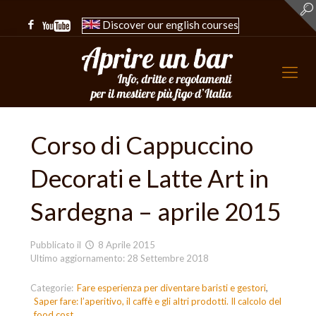
Discover our english courses
Corso di Cappuccino
Decorati e Latte Art in
Sardegna – aprile 2015
Pubblicato il
8 Aprile 2015
Ultimo aggiornamento: 28 Settembre 2018
Categorie:
Fare esperienza per diventare baristi e gestori
Saper fare: l’aperitivo, il caffè e gli altri prodotti. Il calcolo del
food cost