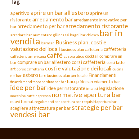
Tag
aprire un bar all'estero
aperitivo
aprire un
arredamento bar
ristorante
arredamento innovativo per
arredamento ristorante
arredamento per bar
bar
bar in
arredare bar
aumentare gli incassi
bagni
bar chiosco
vendita
Business plan, costi e
barman
valutazione dei locali
caffetteria
business plan caffetteria
caffé
cocktail
comprare un
caffetteria americana
caso pratico
comprare un bar all'estero
corsi caffetteria
bar
corsi latte
costi e valutazione dei locali
art
corso caffetteria
cucina
estero
Finanziamenti
fare business plan per locale
nei bar
haccp
idee arredamento bar
finanziamenti fondo perduto per bar
idee per bar
legislazione
idee per ristorante
incassi
normative apertura bar
macchina caffè espresso
nuovi format
requisiti apertura bar
regolamenti per apertura bar
strategie per bar
scegliere attrezzatura per bar
vendesi bar
I nostri partner