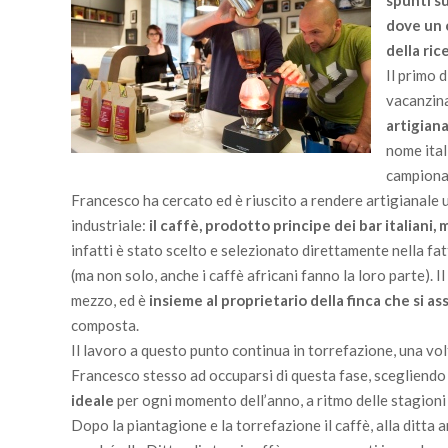
spunti su
dove un c
della rice
Il primo 
vacanzina
artigiana
nome itali
campionat
Francesco ha cercato ed è riuscito a rendere artigianale u
industriale:
il caffè, prodotto principe dei bar italiani
infatti è stato scelto e selezionato direttamente nella fa
(ma non solo, anche i caffè africani fanno la loro parte). I
mezzo, ed è
insieme al proprietario della finca che si a
composta.
Il lavoro a questo punto continua in torrefazione, una volta
Francesco stesso ad occuparsi di questa fase, scegliend
ideale
per ogni momento dell’anno, a ritmo delle stagioni 
Dopo la piantagione e la torrefazione il caffè, alla ditta 