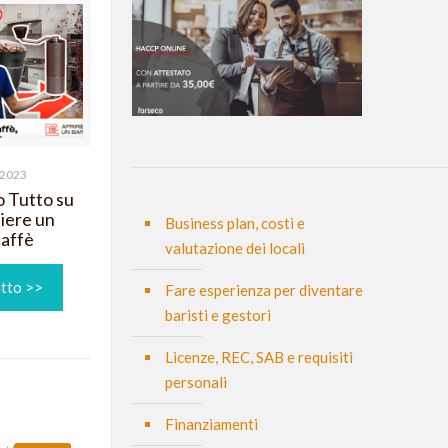
 2023
o Tutto su
iere un
Business plan, costi e
affè
valutazione dei locali
utto >>
Fare esperienza per diventare
baristi e gestori
Licenze, REC, SAB e requisiti
personali
Finanziamenti