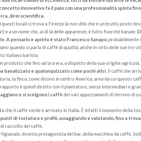
 due locali italiani di eccellenza, tutti da visitare durante le vaca
oncetto innovativo fa il paio con una professionalità spinta fino 
rca, direi scientifica.
di questi locali si trova a Firenze (e non dite che è un brutto posto d
!) e a un nome che, al di là delle apparenze, è tutto fuorché banale:
D
le. A pensarlo e aprirlo è stato Francesco Sanapo,
probabilmente i
ano quando si parla di caffè di qualità, anche in virtù delle sue tre vit
o italiano barista.
n prodotto che fino ad ora era, a dispetto della sua origine agricola,
, ma banalizzato e qualunquizzato come pochi altri.
Il caffè che arri
ttoria, la finca, come dicono in centro America, area da cui questo ca
l rapporto è quindi diretto con il piantatore, senza intermediari e gran
ssaggiano e si scelgono i caffè
dei vari appezzamenti di terreno di cui
 che il caffè verde è arrivato in Italia. È infatti il momento della tos
o
punti di tostatura e profili, assaggiando e valutando, fino a trova
di raccolto del caffè.
artigianale, diventa protagonista del bar, della macchina da caffè. So