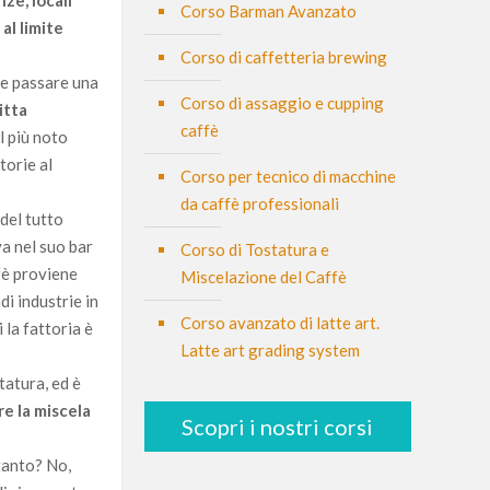
nze, locali
Corso Barman Avanzato
al limite
Corso di caffetteria brewing
ove passare una
Corso di assaggio e cupping
itta
caffè
l più noto
torie al
Corso per tecnico di macchine
da caffè professionali
 del tutto
va nel suo bar
Corso di Tostatura e
ffè proviene
Miscelazione del Caffè
di industrie in
Corso avanzato di latte art.
 la fattoria è
Latte art grading system
tatura, ed è
re la miscela
Scopri i nostri corsi
ltanto? No,