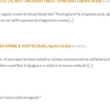
STE/ 2 IL NOTTINGHAM FOREST DI MILANO | Aprire Un Bar
ha d
saputo creare in straordinari bar? Pochi giorni fa, in questo post, 
 e con un caffè supremo protagonista creata […]
 APRIRE IL NOSTRO BAR | Aprire Un Bar
ha detto:
ale. Vi avevamo invitato infatti a visitare una innovativa caffetteria d
lano e perfino in Spagna e a visitare la nuova onda dei […]
tori sono contrassegnati
*