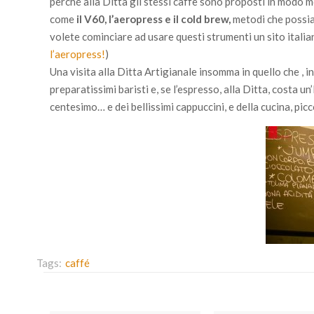
perché alla Ditta gli stessi caffè sono proposti in modo 
come
il V60, l’aeropress e il cold brew,
metodi che possi
volete cominciare ad usare questi strumenti un sito itali
l’aeropress!
)
Una visita alla Ditta Artigianale insomma in quello che , in
preparatissimi baristi e, se l’espresso, alla Ditta, costa
centesimo… e dei bellissimi cappuccini, e della cucina, pic
Tags:
caffé