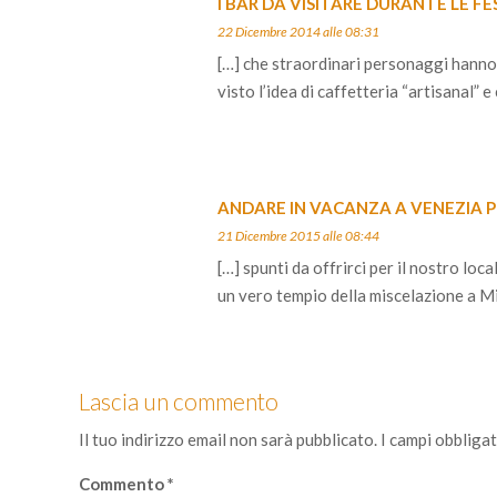
I BAR DA VISITARE DURANTE LE FE
22 Dicembre 2014 alle 08:31
[…] che straordinari personaggi hanno 
visto l’idea di caffetteria “artisanal”
ANDARE IN VACANZA A VENEZIA PER
21 Dicembre 2015 alle 08:44
[…] spunti da offrirci per il nostro loc
un vero tempio della miscelazione a Mi
Lascia un commento
Il tuo indirizzo email non sarà pubblicato.
I campi obbliga
Commento
*