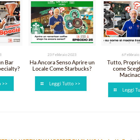
3
23 Febbraio 2023
6 Febbraio
un Bar
Ha Ancora Senso Aprire un
Tutto, Propri
ecialty?
Locale Come Starbucks?
come Scegl
Macinac
o >>
Leggi Tutto >>
Leggi T