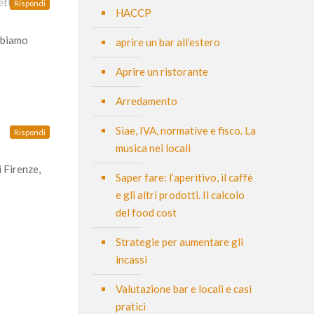
etto:
Rispondi
HACCP
abbiamo
aprire un bar all’estero
Aprire un ristorante
Arredamento
Siae, IVA, normative e fisco. La
Rispondi
musica nei locali
i Firenze,
Saper fare: l’aperitivo, il caffè
e gli altri prodotti. Il calcolo
del food cost
Strategie per aumentare gli
incassi
Valutazione bar e locali e casi
pratici