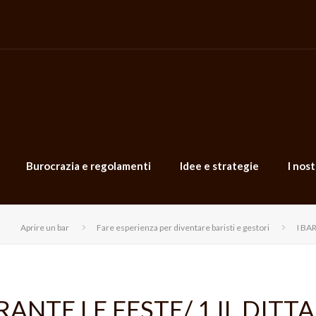
Burocrazia e regolamenti
Idee e strategie
I nost
Aprire un bar
Fare esperienza per diventare baristi e gestori
I BA
RANTE LE FESTE/ 1 IL DITTA