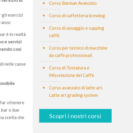
servizio di
Corso Barman Avanzato
gli esercizi
Corso di caffetteria brewing
pranzo
Corso di assaggio e cupping
ar è in realtà
caffè
bo e servizi
Corso per tecnico di macchine
inendo così
da caffè professionali
di nelle casse
Corso di Tostatura e
Miscelazione del Caffè
ossibile
Corso avanzato di latte art.
Latte art grading system
 far ottenere
 bar o due
Scopri i nostri corsi
na scelta che