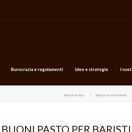
Burocrazia e regolamenti
Idee e strategie
I nost
Aprire un bar
Aprire un ristorante
BUONI PASTO PER BARISTI