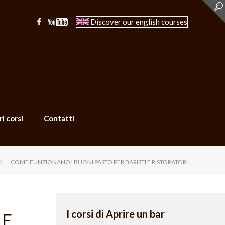
Discover our english courses
ri corsi
Contatti
COME FUNZIONANO I BUONI PASTO PER BARISTI E RISTORATORI
I corsi di Aprire un bar
 E