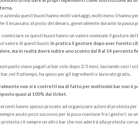
possono (o no) dare ai propri dipendenti come sostituzione ad un 
terna.
e azienda questi buoni hanno molti vantaggi, molti meno li hanno per 
che li incassano al posto del denaro, generalmente durante la pausa 
 cominciare se questi buoni hanno un valore nominale il gestore del b
ul valore di questi buoni.
In pratica il gestore dopo aver fornito ci
alore, ma in realtà dovrà subire uno sconto dal 8 al 14 percento f
ni pasto siano pagati ai bar solo dopo 2/3 mesi, lasciando così i sol
 bar, nel frattempo, ha speso per gli ingredienti e lavorato gratis..
uralmente non si è costretti ma di fatto per moltissimi bar non è p
mposto quasi al 100% dai ticket.
ercenti hanno spesso provato ad organizzare azioni di protesta per
 sempre avuto poco successo per la poca coesione fra i gestori; se un
 protesta c’è sempre un altro bar che non aderirà alla protesta con u