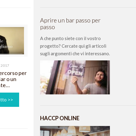
Aprire un bar passo per
passo
A che punto siete con il vostro
progetto? Cercate qui gli articoli
sugli argomenti che vi interessano.
o 2017
Percorso per
ar o un
nte…
utto >>
HACCP ONLINE