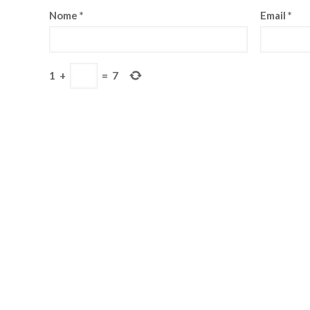
Nome
*
Email
*
1
+
=
7