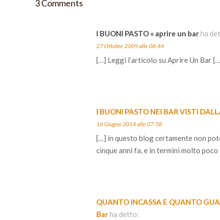
3 Comments
I BUONI PASTO « aprire un bar
ha de
27 Ottobre 2009 alle 08:44
[…] Leggi l’articolo su Aprire Un Bar [
I BUONI PASTO NEI BAR VISTI DALLA
16 Giugno 2014 alle 07:58
[…] in questo blog certamente non pote
cinque anni fa, e in termini molto poco 
QUANTO INCASSA E QUANTO GUAD
Bar
ha detto: