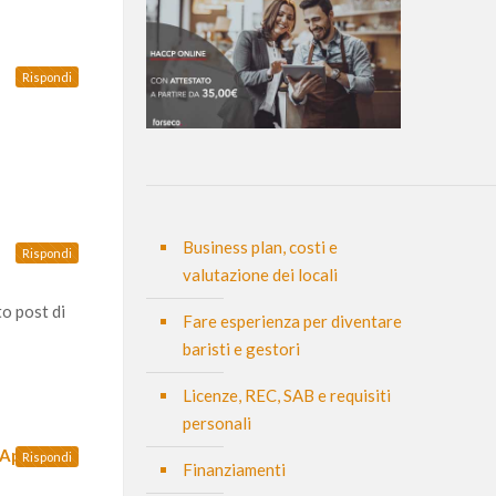
Rispondi
Business plan, costi e
Rispondi
valutazione dei locali
to post di
Fare esperienza per diventare
baristi e gestori
Licenze, REC, SAB e requisiti
personali
prire Un
Rispondi
Finanziamenti