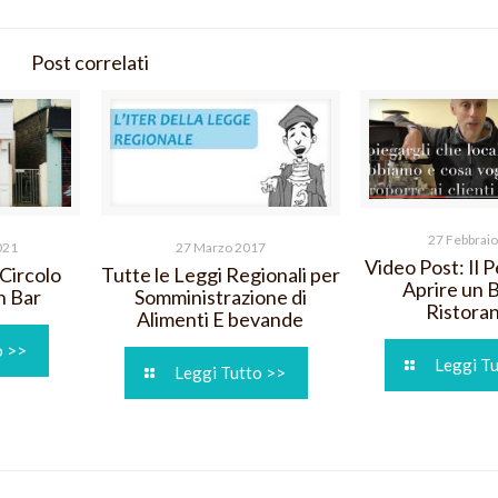
Post correlati
27 Febbrai
021
27 Marzo 2017
Video Post: Il 
Circolo
Tutte le Leggi Regionali per
Aprire un B
n Bar
Somministrazione di
Ristora
Alimenti E bevande
o >>
Leggi T
Leggi Tutto >>