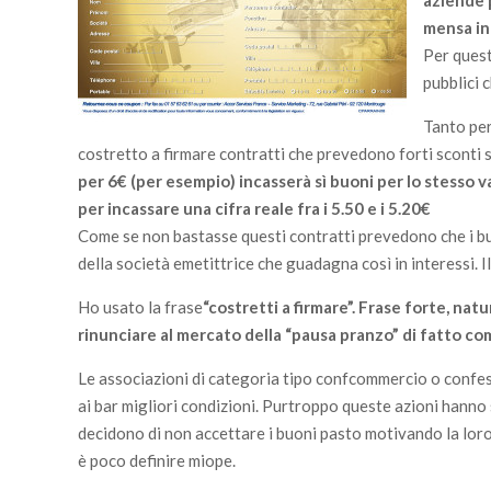
aziende 
mensa in
Per quest
pubblici 
Tanto per
costretto a firmare contratti che prevedono forti sconti s
per 6€ (per esempio) incasserà sì buoni per lo stesso v
per incassare una cifra reale fra i 5.50 e i 5.20€
Come se non bastasse questi contratti prevedono che i buo
della società emetittrice che guadagna così in interessi. Il
Ho usato la frase
“costretti a firmare”. Frase forte, nat
rinunciare al mercato della “pausa pranzo” di fatto co
Le associazioni di categoria tipo confcommercio o confes
ai bar migliori condizioni. Purtroppo queste azioni hanno
decidono di non accettare i buoni pasto motivando la loro
è poco definire miope.