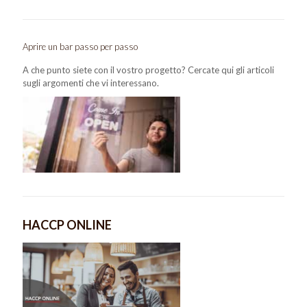
Aprire un bar passo per passo
A che punto siete con il vostro progetto? Cercate qui gli articoli
sugli argomenti che vi interessano.
HACCP ONLINE