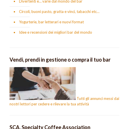
Divertenti e… varie dal mondo del bar
Circoli, buoni pasto, gratta e vinci, tabacchi etc…
Yogurterie, bar letterari e nuovi format
Idee e recensioni dei migliori bar del mondo
Vendi, prendi in gestione o compra il tuo bar
Tutti gli annunci messi dai
nostri lettori per cedere e rilevare la tua attività
SCA, Specialty Coffee Association