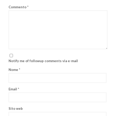
Commento
*
Notify me of followup comments via e-mail
Nome
*
Email
*
Sito web