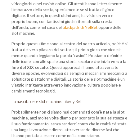
videogiochi o nei casinò online. Gli utenti hanno letteralmente
l’imbarazzo della scelta, specialmente se si tratta di gioco
digitale. Il settore, in questi ultimi anni, ha visto un vero e
proprio boom, con tantissimi giochi ritornati sulla cresta
dell’onda, come nel caso del
blackjack di NetBet
oppure delle
slot machine.
Proprio quest’ultime sono al centro del nostro articolo, poiché si
tratta del vero pilastro del settore, il primo gioco che viene in
mente quando leggiamo la parola “casinò”. Possiamo definirle
delle icone, con alle spalle una storia secolare che inizia
verso la
fine del XIX secolo
. Questi apparecchi hanno attraversato
diverse epoche, evolvendosi da semplici meccanismi meccanici a
sofisticate piattaforme digitali. La storia delle slot machine è un
viaggio intrigante attraverso innovazione, cultura popolare e
cambiamenti tecnologici.
La nascita delle slot machine: Liberty Bell
Probabilmente non ci siamo mai domandati
com’è nata la slot
machine
, anzi molte volte diamo per scontato la sua esistenza e
il suo funzionamento, senza renderci conto che in realtà c’è stata
una lunga lavorazione dietro, attraversando diverse fasi che
l’hanno portata a essere come noi la conosciamo.