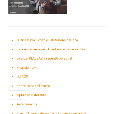
Business plan, costi e valutazione dei locali
Fare esperienza per diventare baristi e gestori
Licenze, REC, SAB e requisiti personali
Finanziamenti
HACCP
aprire un bar all’estero
Aprire un ristorante
Arredamento
Siae, IVA, normative e fisco. La musica nei locali