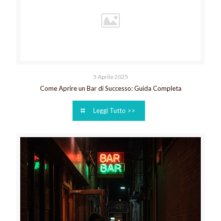
5 Aprile 2025
Come Aprire un Bar di Successo: Guida Completa
Leggi Tutto >>