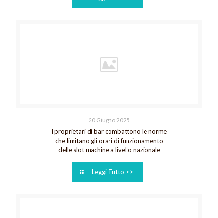
20 Giugno 2025
I proprietari di bar combattono le norme
che limitano gli orari di funzionamento
delle slot machine a livello nazionale
Leggi Tutto >>