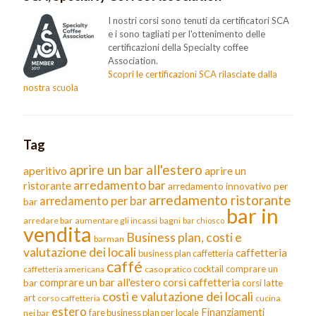
I nostri corsi sono tenuti da certificatori SCA
e i sono tagliati per l'ottenimento delle
certificazioni della Specialty coffee
Association.
Scopri le certificazioni SCA rilasciate dalla
nostra scuola
Tag
aprire un bar all'estero
aperitivo
aprire un
arredamento bar
ristorante
arredamento innovativo per
arredamento ristorante
arredamento per bar
bar
bar in
arredare bar
aumentare gli incassi
bagni
bar chiosco
vendita
Business plan, costi e
barman
valutazione dei locali
caffetteria
business plan caffetteria
caffé
cocktail
comprare un
caffetteria americana
caso pratico
comprare un bar all'estero
corsi caffetteria
bar
corsi latte
costi e valutazione dei locali
art
corso caffetteria
cucina
estero
Finanziamenti
fare business plan per locale
nei bar