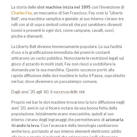
La storia delle
slot machine inizia nel 1895
con l’invenzione di
Charles Fey
, un meccanico di San Francisco. Fey creò la “Liberty
Bell”, una macchina semplice e geniale: al suo interno c’erano tre
rulli con al di sopra simboli colorati che poi sarebbero divenuti
iconici e presenti in ogni slot, come campane, cavalli, cuori,
picche e diamanti.
La Liberty Bell divenne immensamente popolare. La sua facilità
d’uso e la gratificazione immediata dei premi in contanti
attirarono un vasto pubblico. Nonostante le restrizioni legali sul
gioco d’azzardo in molti stati, Fey non riuscì a soddisfare la
domanda per la sua macchina. Questo successo portò alla
rapida diffusione delle slot machine in tutto il Paese, soprattutto
nei bar, dove divennero un passatempo comune.
Dagli anni ’20 agli ’60, il successo delle slot
Proprio nei bar le slot machine trovarono la loro diffusione negli
anni ‘20, anni in cui si fecero notare da una buona fetta della
popolazione. Inizialmente erano meccaniche, quindi al suo
interno c’erano degli ingranaggi che permettevano di
azionarla
tirando la leva
. Con l’avanzare della tecnologia cambiarono
anche loro, portando al suo interno elementi elettronici: addio
alla leva e spazio ai pulsanti che azionavano i rulli e facevano