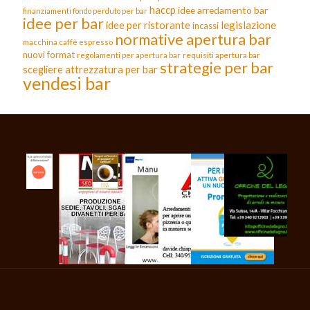
haccp
idee arredamento bar
finanziamenti fondo perduto per bar
idee per bar
legislazione
idee per ristorante
incassi
normative apertura bar
macchina caffè espresso
nuovi format
requisiti apertura bar
regolamenti per apertura bar
strategie per bar
scegliere attrezzatura per bar
vendesi bar
I nostri partner