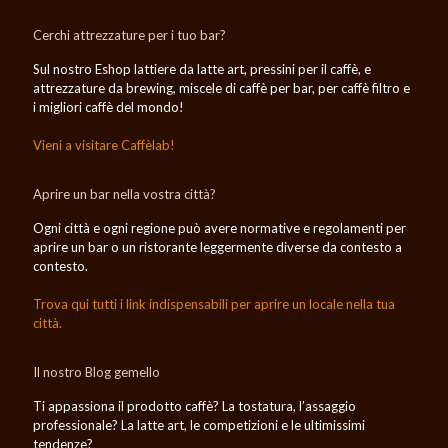
Cerchi attrezzature per i tuo bar?
Sul nostro Eshop lattiere da latte art, pressini per il caffè, e
attrezzature da brewing, miscele di caffè per bar, per caffè filtro e
i migliori caffè del mondo!
Vieni a visitare Caffèlab!
Aprire un bar nella vostra città?
Ogni città e ogni regione può avere normative e regolamenti per
aprire un bar o un ristorante leggermente diverse da contesto a
contesto.
Trova qui tutti i link indispensabili per aprire un locale nella tua
città.
Il nostro Blog gemello
Ti appassiona il prodotto caffè? La tostatura, l’assaggio
professionale? La latte art, le competizioni e le ultimissimi
tendenze?