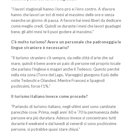
“I lavori stagionali hanno i loro pro e i loro contro. A sfavore
hanno che lavori un tot di mesi al massimo delle ore e senza
neanche un giorno di pausa. A favore hai mesi liberi da dedicare
come meglio credi. Quindi se durante i mesi che lavori guadagni
bene, gli altri mesi te li puoi godere al massimo.”
C’è molto turismo? Avere un personale che padroneggia le
lingue straniere è necessario?
“Il turismo straniero c’è sempre, sia nelle città d’arte che sul
mare, quindi è bene avere un paio di persone nel proprio locale
che parlano l’inglese e magari anche il Tedesco. Questo perchè
nella mia zona (Torre del Lago, Viareggio) giungono il più delle
volte Tedeschi e Olandesi. Mentre Francesi e Spagnoli
pochissimi, forse l’1%.”
Il turismo italiano invece come procede?
“Parlando di turismo italiano, negli ultimi anni sono cambiate
parecchie cose. Prima, negli anni ’60 e ’70 la permanenza delle
persone era più duratura. Adesso invece si concentrano tutti
durante il weekend e dal lunedì al venerdì ci sono pochissime
persone, si potrebbe quasi stare chiusi.”