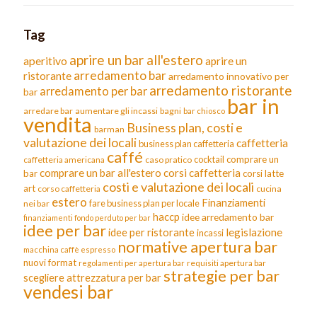
Tag
aprire un bar all'estero
aperitivo
aprire un
arredamento bar
ristorante
arredamento innovativo per
arredamento ristorante
arredamento per bar
bar
bar in
arredare bar
aumentare gli incassi
bagni
bar chiosco
vendita
Business plan, costi e
barman
valutazione dei locali
caffetteria
business plan caffetteria
caffé
cocktail
comprare un
caffetteria americana
caso pratico
comprare un bar all'estero
corsi caffetteria
bar
corsi latte
costi e valutazione dei locali
art
corso caffetteria
cucina
estero
Finanziamenti
fare business plan per locale
nei bar
haccp
idee arredamento bar
finanziamenti fondo perduto per bar
idee per bar
legislazione
idee per ristorante
incassi
normative apertura bar
macchina caffè espresso
nuovi format
requisiti apertura bar
regolamenti per apertura bar
strategie per bar
scegliere attrezzatura per bar
vendesi bar