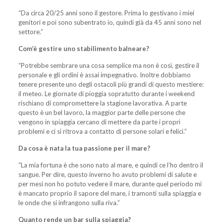
“Da circa 20/25 anni sono il gestore. Prima lo gestivano i miei
genitori e poi sono subentrato io, quindi già da 45 anni sono nel
settore.”
Com’è gestire uno stabilimento balneare?
“Potrebbe sembrare una cosa semplice ma non è così, gestire il
personale e gli ordini è assai impegnativo. Inoltre dobbiamo
tenere presente uno degli ostacoli più grandi di questo mestiere:
il meteo. Le giornate di pioggia sopratutto durante i weekend
rischiano di compromettere la stagione lavorativa. A parte
questo è un bel lavoro, la maggior parte delle persone che
vengono in spiaggia cercano di mettere da parte i propri
problemi e ci si ritrova a contatto di persone solari e felici.”
Da cosa è nata la tua passione per il mare?
“La mia fortuna è che sono nato al mare, e quindi ce l’ho dentro il
sangue. Per dire, questo inverno ho avuto problemi di salute e
per mesi non ho potuto vedere il mare, durante quel periodo mi
è mancato proprio il sapore del mare, i tramonti sulla spiaggia e
le onde che si infrangono sulla riva.”
Quanto rende un bar sulla spiaggia?