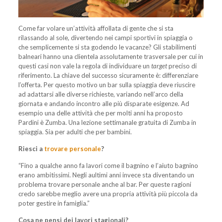
Come far volare un’attività affollata di gente che si sta
rilassando al sole, divertendo nei campi sportivi in spiaggia o
che semplicemente si sta godendo le vacanze? Gli stabilimenti
balneari hanno una clientela assolutamente trasversale per cui in
questi casi non vale la regola di individuare un
target
preciso di
riferimento. La chiave del successo sicuramente è: differenziare
l’offerta. Per questo motivo un bar sulla spiaggia deve riuscire
ad adattarsi alle diverse richieste, variando nell’arco della
giornata e andando incontro alle più disparate esigenze. Ad
esempio una delle attività che per molti anni ha proposto
Pardini è Zumba. Una lezione settimanale gratuita di Zumba in
spiaggia. Sia per adulti che per bambini.
Riesci a
trovare personale
?
“Fino a qualche anno fa lavori come il bagnino e l’aiuto bagnino
erano ambitissimi. Negli aultimi anni invece sta diventando un
problema trovare personale anche al bar. Per queste ragioni
credo sarebbe meglio avere una propria attività più piccola da
poter gestire in famiglia.”
Cosa ne pensi dei lavori stagionali?