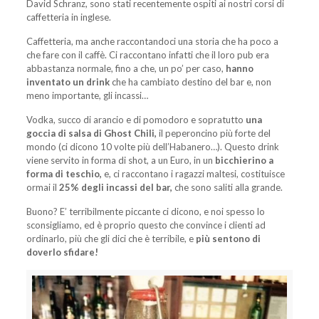
David Schranz, sono stati recentemente ospiti ai nostri corsi di
caffetteria in inglese.
Caffetteria, ma anche raccontandoci una storia che ha poco a
che fare con il caffè. Ci raccontano infatti che il loro pub era
abbastanza normale, fino a che, un po’ per caso,
hanno
inventato un drink
che ha cambiato destino del bar e, non
meno importante, gli incassi…
Vodka, succo di arancio e di pomodoro e sopratutto
una
goccia di salsa di Ghost Chili,
il peperoncino più forte del
mondo (ci dicono 10 volte più dell’Habanero…). Questo drink
viene servito in forma di shot, a un Euro, in un
bicchierino a
forma di teschio,
e, ci raccontano i ragazzi maltesi, costituisce
ormai il
25% degli incassi del bar,
che sono saliti alla grande.
Buono? E’ terribilmente piccante ci dicono, e noi spesso lo
sconsigliamo, ed è proprio questo che convince i clienti ad
ordinarlo, più che gli dici che è terribile, e
più sentono di
doverlo sfidare!