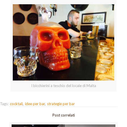
I bicchierini a teschio del locale di Malta
Tags:
cocktail
idee per bar
strategie per bar
Post correlati