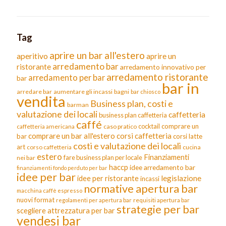
Tag
aprire un bar all'estero
aperitivo
aprire un
arredamento bar
ristorante
arredamento innovativo per
arredamento ristorante
arredamento per bar
bar
bar in
arredare bar
aumentare gli incassi
bagni
bar chiosco
vendita
Business plan, costi e
barman
valutazione dei locali
caffetteria
business plan caffetteria
caffé
cocktail
comprare un
caffetteria americana
caso pratico
comprare un bar all'estero
corsi caffetteria
bar
corsi latte
costi e valutazione dei locali
art
corso caffetteria
cucina
estero
Finanziamenti
fare business plan per locale
nei bar
haccp
idee arredamento bar
finanziamenti fondo perduto per bar
idee per bar
legislazione
idee per ristorante
incassi
normative apertura bar
macchina caffè espresso
nuovi format
requisiti apertura bar
regolamenti per apertura bar
strategie per bar
scegliere attrezzatura per bar
vendesi bar