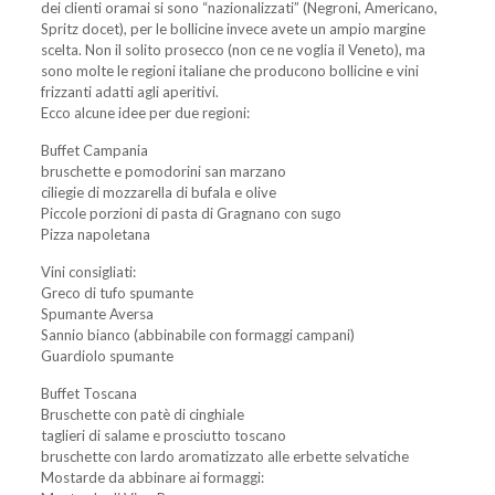
dei clienti oramai si sono “nazionalizzati” (Negroni, Americano,
Spritz docet), per le bollicine invece avete un ampio margine
scelta. Non il solito prosecco (non ce ne voglia il Veneto), ma
sono molte le regioni italiane che producono bollicine e vini
frizzanti adatti agli aperitivi.
Ecco alcune idee per due regioni:
Buffet Campania
bruschette e pomodorini san marzano
ciliegie di mozzarella di bufala e olive
Piccole porzioni di pasta di Gragnano con sugo
Pizza napoletana
Vini consigliati:
Greco di tufo spumante
Spumante Aversa
Sannio bianco (abbinabile con formaggi campani)
Guardiolo spumante
Buffet Toscana
Bruschette con patè di cinghiale
taglieri di salame e prosciutto toscano
bruschette con lardo aromatizzato alle erbette selvatiche
Mostarde da abbinare ai formaggi: