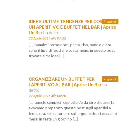
IDEE E ULTIME TENDENZE PER COSTRUIRE
Rispondi
UN APERITIVO E BUFFET NEL BAR | Aprire
Un Bar
ha detto:
22 Aprile 2014 alle 07:32
[…] banale: i carboidrati, pasta, riso, pane o pizza
sono il tipo di food che costa meno, in questo post
trovate altre idee […]
ORGANIZZARE UN BUFFET PER
Rispondi
L’APERITIVO AL BAR | Aprire Un Bar
ha
detto:
27 Aprile 2015 alle 08:20
[…] queste semplici regolette c’è da dire che anni fa
avevamo preparato questo post sugli aperitivi a
tema, ora, senza tornare sull’argomento, ci eravamo
messi in testa un giochino […]