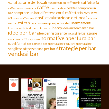
valutazione dei locali
caffetteria
business plan caffetteria
caffé
cocktail
comprare un
caffetteria americana
caso pratico
comprare un bar all'estero
corsi caffetteria
bar
corsi latte
costi e valutazione dei locali
art
corso caffetteria
cucina
estero
Finanziamenti
fare business plan per locale
nei bar
haccp
idee arredamento bar
finanziamenti fondo perduto per bar
idee per bar
legislazione
idee per ristorante
incassi
normative apertura bar
macchina caffè espresso
nuovi format
requisiti apertura bar
regolamenti per apertura bar
strategie per bar
scegliere attrezzatura per bar
vendesi bar
I nostri partner