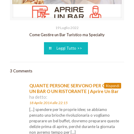
19 Luglio 2022
Come Gestire un Bar Turistico ma Specialty
Leggi Tutto >>
3 Comments
QUANTE PERSONE SERVONO PER GESTIRE
Rispondi
UN BAR O UN RISTORANTE | Aprire Un Bar
ha detto:
18 Aprile 2014 alle 22:15
[…] spendere per le proprie idee; se abbiamo
pensato una brioche rivoluzionaria o vogliamo
preparare un bel buffet, dovremo preparare queste
delizie prima di aprire, perché durante la giornata
non avremo tempo per […]