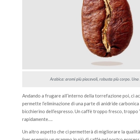
Arabica: aromi più piacevoli, robusta più corpo. Una 
Andando a frugare all’interno della torrefazione poi, ci 
permette l’eliminazione di una parte di anidride carbonica 
bicchierino dell’espresso. Un caffè troppo fresco, tropp
rapidamente….
Un altro aspetto che ci permetterà di migliorare la qualit
(per esempio un grammo in più di caffè nel nostro espres