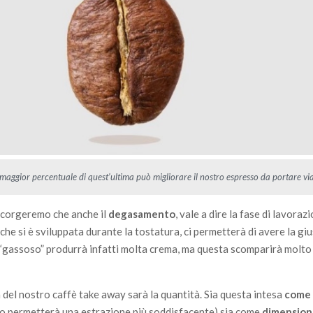
maggior percentuale di quest’ultima può migliorare il nostro espresso da portare vi
accorgeremo che anche il
degasamento
, vale a dire la fase di lavorazi
che si è sviluppata durante la tostatura, ci permetterà di avere la gi
o “gassoso” produrrà infatti molta crema, ma questa scomparirà molto
à del nostro caffè take away sarà la quantità. Sia questa intesa
come 
so permetterà una estrazione più soddisfacente) sia come
dimension