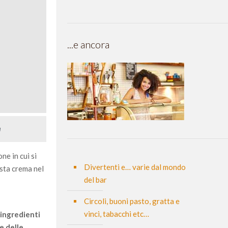
...e ancora
a
one in cui si
Divertenti e… varie dal mondo
usta crema nel
del bar
Circoli, buoni pasto, gratta e
vinci, tabacchi etc…
ingredienti
e delle