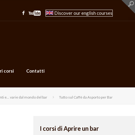
Discover our english courses
ri corsi
Contatti
ti e... varie dal mondo del bar
Tutto sul Caffè da Asporto per Bar
I corsi di Aprire un bar