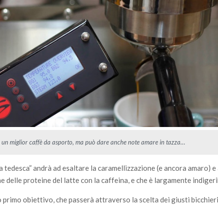
 un miglior caffè da asporto, ma può dare anche note amare in tazza…
a tedesca” andrà ad esaltare la caramellizzazione (e ancora amaro) e
e delle proteine del latte con la caffeina, e che è largamente indigeri
rimo obiettivo, che passerà attraverso la scelta dei giusti bicchieri