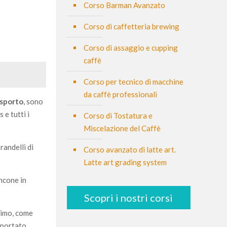
Corso Barman Avanzato
Corso di caffetteria brewing
Corso di assaggio e cupping
caffè
Corso per tecnico di macchine
da caffè professionali
asporto
, sono
 e tutti i
Corso di Tostatura e
Miscelazione del Caffè
randelli di
Corso avanzato di latte art.
Latte art grading system
ncone in
Scopri i nostri corsi
ssimo, come
e portato