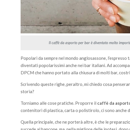
Il caffè da asporto per bar è diventato molto importa
Popolari da sempre nel mondo anglosassone, l’espresso tak
diventati popolarissimi anche nei bar italiani. Ad accompag
DPCM che hanno portato alla chiusura di molti bar, costri
Scrivendo queste righe, peraltro, mi chiedo cosa penseran
storia?
Torniamo alle cose pratiche. Proporre il
caffè da asporto
contenitori di plastica, carta o polistirolo, ci sono anche
Quella principale, che ne porterà altre, è che le preparaz
succede al bancone, ma, nella migliore delle ipotesi, dop