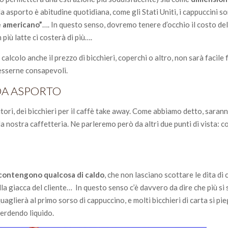
 da asporto è abitudine quotidiana, come gli Stati Uniti, i cappuccini 
è americano”
…. In questo senso, dovremo tenere d’occhio il costo del
più latte ci costerà di più….
calcolo anche il prezzo di bicchieri, coperchi o altro, non sarà facile 
 esserne consapevoli.
 DA ASPORTO
tori, dei bicchieri per il caffè take away. Come abbiamo detto, saran
 nostra caffetteria. Ne parleremo però da altri due punti di vista: 
contengono qualcosa di caldo
, che non lasciano scottare le dita di c
la giacca del cliente… In questo senso c’è davvero da dire che più si
squaglierà al primo sorso di cappuccino, e molti bicchieri di carta si p
erdendo liquido.