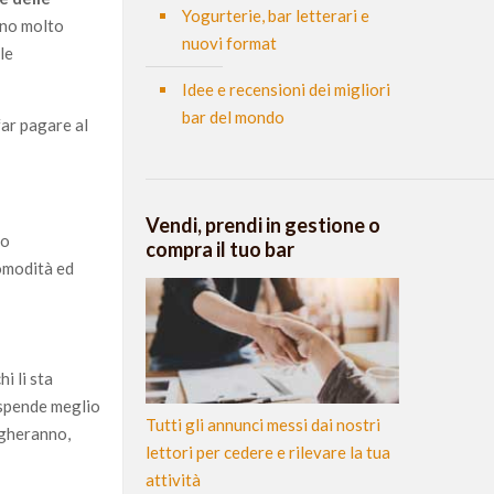
Yogurterie, bar letterari e
sono molto
nuovi format
le
Idee e recensioni dei migliori
bar del mondo
far pagare al
Vendi, prendi in gestione o
no
compra il tuo bar
comodità ed
hi li sta
 spende meglio
Tutti gli annunci messi dai nostri
iegheranno,
lettori per cedere e rilevare la tua
attività