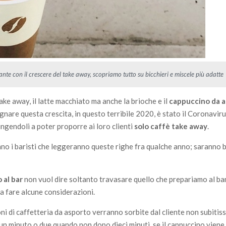
nte con il crescere del take away, scopriamo tutto su bicchieri e miscele più adatte
e away, il latte macchiato ma anche la brioche e il
cappuccino da 
nare questa crescita, in questo terribile 2020, è stato il Coronavirus
ngendoli a poter proporre ai loro clienti
solo caffè take away
.
no i baristi che leggeranno queste righe fra qualche anno; saranno b
 al bar
non vuol dire soltanto travasare quello che prepariamo al ba
 da fare alcune considerazioni.
ioni di caffetteria da asporto verranno sorbite dal cliente non subiti
o un minuto o due quando non dopo dieci minuti, se il cappuccino vien