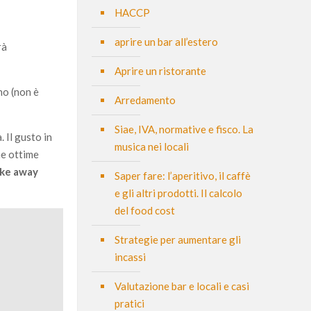
HACCP
aprire un bar all’estero
rà
Aprire un ristorante
ono (non è
Arredamento
Siae, IVA, normative e fisco. La
 Il gusto in
musica nei locali
he ottime
ake away
Saper fare: l’aperitivo, il caffè
e gli altri prodotti. Il calcolo
del food cost
Strategie per aumentare gli
incassi
Valutazione bar e locali e casi
pratici