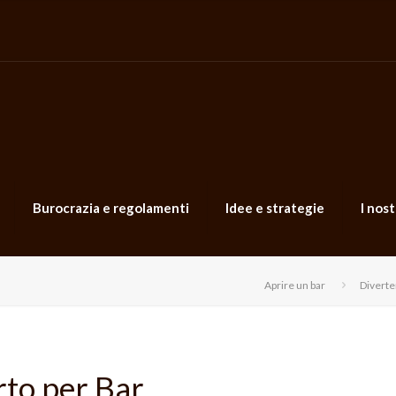
Burocrazia e regolamenti
Idee e strategie
I nost
Aprire un bar
Diverten
rto per Bar