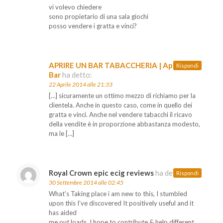
vi volevo chiedere
sono propietario di una sala giochi
posso vendere i gratta e vinci?
APRIRE UN BAR TABACCHERIA | Aprire Un
Rispondi
Bar
ha detto:
22 Aprile 2014 alle 21:33
[…] sicuramente un ottimo mezzo di richiamo per la
clientela. Anche in questo caso, come in quello dei
gratta e vinci. Anche nel vendere tabacchi il ricavo
della vendite è in proporzione abbastanza modesto,
ma le […]
Royal Crown epic ecig reviews
ha detto:
Rispondi
30 Settembre 2014 alle 02:45
What’s Taking place i am new to this, I stumbled
upon this I’ve discovered It positively useful and it
has aided
me out loads. I hope to contribute & help different