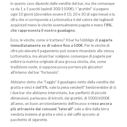
in questo caso dipende dalle vendite del bar, ma che comunque
va da 1 a 5 pacchi (quindi 300/1500€). I “grattini” si pagano
ogni 10 giorni (dovrebbe essere il 10, 20 e 30 di ogni mese) e la
cifra che si corrisponde a Lottomatica è del valore dei tagliandi
acquistati meno le vincite eventualmente pagate e meno
l’8%,
che rappresenta il nostro guadagno
.
Ecco, le vincite, come si trattano? Il bar ha l’obbligo di
pagarle
immediatamente se di valore fino a 500€.
Per le vincite di
cifre più elevate il pagamento può essere rimandato alla stessa
Lottomatica, ma alcuni bar scelgono comunque di pagarle per
esibire la matrice originale di una grossa vincita, che, come
tradizione vuole, si suppone possa portare più giocatori
all’interno del bar “fortunato”.
Abbiamo detto che “l’aggio” il guadagno netto della vendita dei
gratta e vinci è dell’8%, vale la pena venderli? Sembrerebbe di sì:
i due bar che abbiamo intervistato, bar periferici di piccole
dimensioni, parlavano di introiti, dai grattini, di 5000/6000€
all’anno, un buon arrotondamento dell’incasso e
reso ancora
più attraente dai consumi “laterali”
vale a dire dalla birra
venduta insieme al gratta e vinci o del caffè sposato al
pacchetto di sigarette.