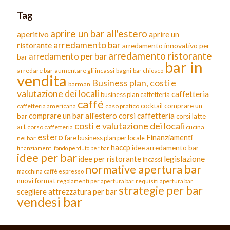
Tag
aprire un bar all'estero
aperitivo
aprire un
arredamento bar
ristorante
arredamento innovativo per
arredamento ristorante
arredamento per bar
bar
bar in
arredare bar
aumentare gli incassi
bagni
bar chiosco
vendita
Business plan, costi e
barman
valutazione dei locali
caffetteria
business plan caffetteria
caffé
cocktail
comprare un
caffetteria americana
caso pratico
comprare un bar all'estero
corsi caffetteria
bar
corsi latte
costi e valutazione dei locali
art
corso caffetteria
cucina
estero
Finanziamenti
fare business plan per locale
nei bar
haccp
idee arredamento bar
finanziamenti fondo perduto per bar
idee per bar
legislazione
idee per ristorante
incassi
normative apertura bar
macchina caffè espresso
nuovi format
requisiti apertura bar
regolamenti per apertura bar
strategie per bar
scegliere attrezzatura per bar
vendesi bar