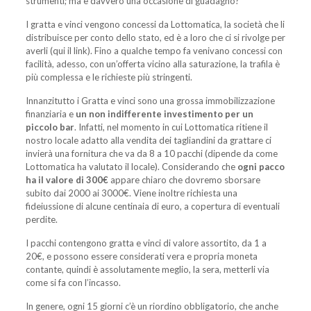
strumenti; ma è davvero una occasione di guadagno?
I gratta e vinci vengono concessi da Lottomatica, la società che li
distribuisce per conto dello stato, ed è a loro che ci si rivolge per
averli (qui il link). Fino a qualche tempo fa venivano concessi con
facilità, adesso, con un’offerta vicino alla saturazione, la trafila è
più complessa e le richieste più stringenti.
Innanzitutto i Gratta e vinci sono una grossa immobilizzazione
finanziaria e
un non indifferente investimento per un
piccolo bar
. Infatti, nel momento in cui Lottomatica ritiene il
nostro locale adatto alla vendita dei tagliandini da grattare ci
invierà una fornitura che va da 8 a 10 pacchi (dipende da come
Lottomatica ha valutato il locale). Considerando che
ogni pacco
ha il valore di 300€
appare chiaro che dovremo sborsare
subito dai 2000 ai 3000€. Viene inoltre richiesta una
fideiussione di alcune centinaia di euro, a copertura di eventuali
perdite.
I pacchi contengono gratta e vinci di valore assortito, da 1 a
20€, e possono essere considerati vera e propria moneta
contante, quindi è assolutamente meglio, la sera, metterli via
come si fa con l’incasso.
In genere, ogni 15 giorni c’è un riordino obbligatorio, che anche