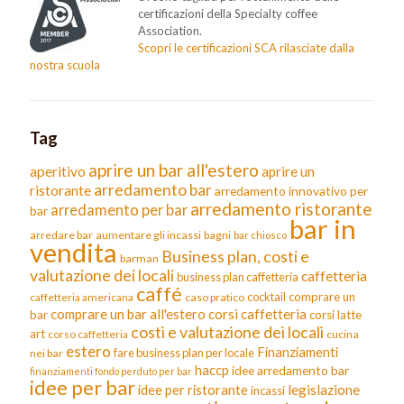
certificazioni della Specialty coffee
Association.
Scopri le certificazioni SCA rilasciate dalla
nostra scuola
Tag
aprire un bar all'estero
aperitivo
aprire un
arredamento bar
ristorante
arredamento innovativo per
arredamento ristorante
arredamento per bar
bar
bar in
arredare bar
aumentare gli incassi
bagni
bar chiosco
vendita
Business plan, costi e
barman
valutazione dei locali
caffetteria
business plan caffetteria
caffé
cocktail
comprare un
caffetteria americana
caso pratico
comprare un bar all'estero
corsi caffetteria
bar
corsi latte
costi e valutazione dei locali
art
corso caffetteria
cucina
estero
Finanziamenti
fare business plan per locale
nei bar
haccp
idee arredamento bar
finanziamenti fondo perduto per bar
idee per bar
legislazione
idee per ristorante
incassi