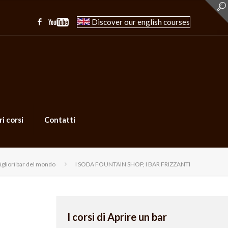
Discover our english courses
ri corsi
Contatti
igliori bar del mondo
I SODA FOUNTAIN SHOP, I BAR FRIZZANTI
I corsi di Aprire un bar