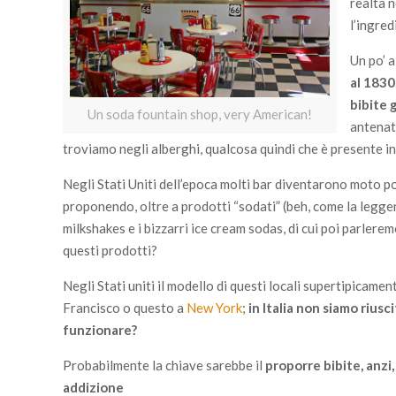
realtà 
l’ingred
Un po’ a
al 1830
bibite 
Un soda fountain shop, very American!
antenati
troviamo negli alberghi, qualcosa quindi che è presente in
Negli Stati Uniti dell’epoca molti bar diventarono moto 
proponendo, oltre a prodotti “sodati” (beh, come la legge
milkshakes e i bizzarri ice cream sodas, di cui poi parler
questi prodotti?
Negli Stati uniti il modello di questi locali supertipicament
Francisco o questo a
N
ew York
;
in Italia non siamo rius
funzionare?
Probabilmente la chiave sarebbe il
proporre bibite, anzi
addizione