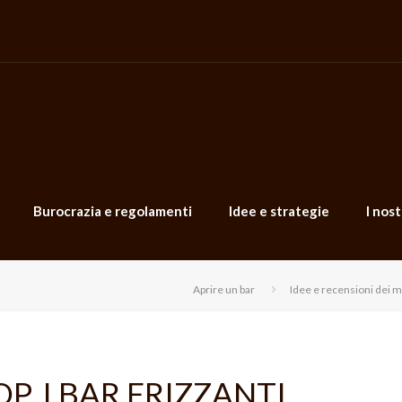
Burocrazia e regolamenti
Idee e strategie
I nost
Aprire un bar
Idee e recensioni dei m
P, I BAR FRIZZANTI