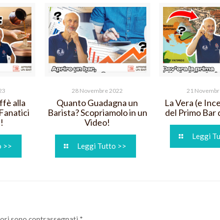
23
28 Novembre 2022
21 Novembr
fè alla
Quanto Guadagna un
La Vera (e Ince
 Fanatici
Barista? Scopriamolo in un
del Primo Bar
!
Video!
Leggi T
o >>
Leggi Tutto >>
tori sono contrassegnati
*