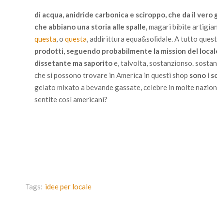
di acqua, anidride carbonica e sciroppo, che da il vero g
che abbiano una storia alle spalle,
magari bibite artigia
questa
, o
questa
, addirittura equa&solidale. A tutto qu
prodotti, seguendo probabilmente la mission del locale
dissetante ma saporito
e, talvolta, sostanzionso. sostan
che si possono trovare in America in questi shop
sono i s
gelato mixato a bevande gassate, celebre in molte nazioni 
sentite così americani?
Tags:
idee per locale