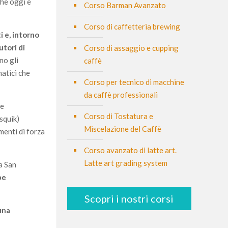
che oggi è
Corso Barman Avanzato
Corso di caffetteria brewing
 e, intorno
utori di
Corso di assaggio e cupping
no gli
caffè
matici che
Corso per tecnico di macchine
da caffè professionali
 e
Corso di Tostatura e
squik)
Miscelazione del Caffè
menti di forza
Corso avanzato di latte art.
Latte art grading system
a San
be
Scopri i nostri corsi
una