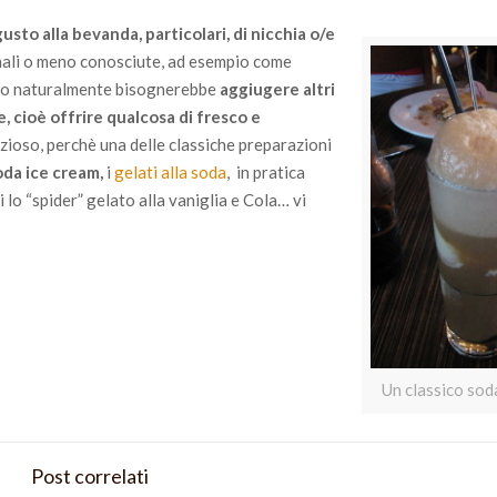
usto alla bevanda, particolari, di nicchia o/e
nali o meno conosciute, ad esempio come
esto naturalmente bisognerebbe
aggiugere altri
, cioè offrire qualcosa di fresco e
zioso, perchè una delle classiche preparazioni
oda ice cream,
i
gelati alla soda
, in pratica
lo “spider” gelato alla vaniglia e Cola… vi
Un classico sod
Post correlati