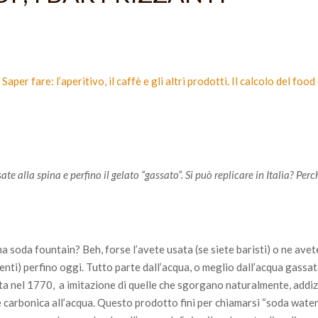
Saper fare: l’aperitivo, il caffè e gli altri prodotti. Il calcolo del food
e alla spina e perfino il gelato “gassato”. Si può replicare in Italia? Per
a soda fountain? Beh, forse l’avete usata (se siete baristi) o ne ave
ienti) perfino oggi. Tutto parte dall’acqua, o meglio dall’acqua gassat
ta nel 1770, a imitazione di quelle che sgorgano naturalmente, add
e carbonica all’acqua. Questo prodotto fini per chiamarsi “soda water