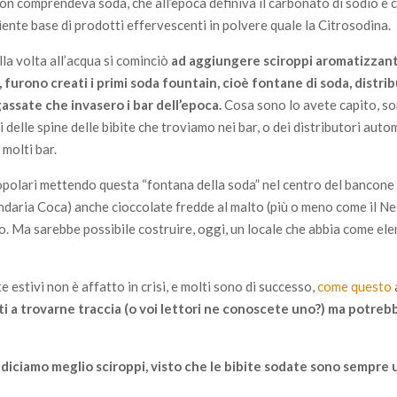
non comprendeva soda, che all’epoca definiva il carbonato di sodio e 
iente base di prodotti effervescenti in polvere quale la Citrosodina.
lla volta all’acqua si cominciò
ad aggiungere sciroppi aromatizzanti
, furono creati i primi soda fountain, cioè fontane di soda, distrib
gassate che invasero i bar dell’epoca.
Cosa sono lo avete capito, so
 delle spine delle bibite che troviamo nei bar, o dei distributori auto
 molti bar.
popolari mettendo questa “fontana della soda” nel centro del bancone
ndaria Coca) anche cioccolate fredde al malto (più o meno come il Ne
emo. Ma sarebbe possibile costruire, oggi, un locale che abbia come ele
e estivi non è affatto in crisi, e molti sono di successo,
come questo
citi a trovarne traccia (o voi lettori ne conoscete uno?) ma potreb
, diciamo meglio sciroppi, visto che le bibite sodate sono sempre 