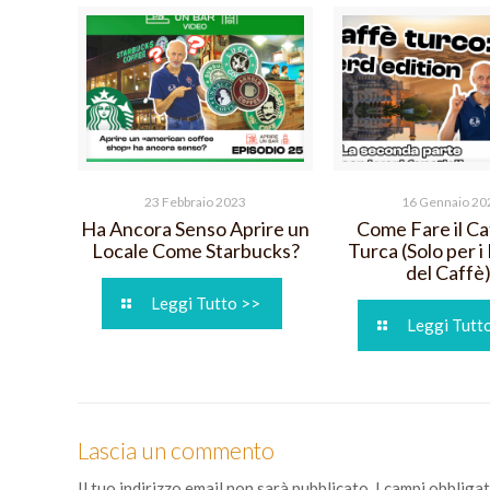
23 Febbraio 2023
16 Gennaio 20
Ha Ancora Senso Aprire un
Come Fare il Caf
Locale Come Starbucks?
Turca (Solo per i
del Caffè)
Leggi Tutto >>
Leggi Tutt
Lascia un commento
Il tuo indirizzo email non sarà pubblicato.
I campi obbliga