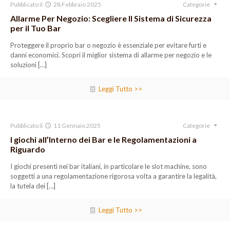
Pubblicato il
28 Febbraio 2025
Categorie
Allarme Per Negozio: Scegliere Il Sistema di Sicurezza
per il Tuo Bar
Proteggere il proprio bar o negozio è essenziale per evitare furti e
danni economici. Scopri il miglior sistema di allarme per negozio e le
soluzioni
[…]
Leggi Tutto >>
Pubblicato il
11 Gennaio 2025
Categorie
I giochi all’Interno dei Bar e le Regolamentazioni a
Riguardo
I giochi presenti nei bar italiani, in particolare le slot machine, sono
soggetti a una regolamentazione rigorosa volta a garantire la legalità,
la tutela dei
[…]
Leggi Tutto >>