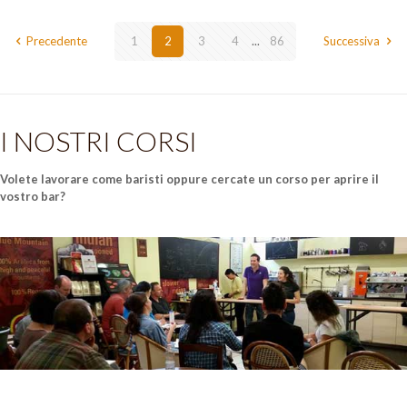
Precedente
1
2
3
4
...
86
Successiva
I NOSTRI CORSI
Volete lavorare come baristi oppure cercate un corso per aprire il
vostro bar?