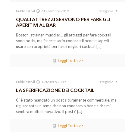
Pubblicato il
6 Dicembre 2012
Categorie
QUALI ATTREZZI SERVONO PER FARE GLI
APERITIVI AL BAR
Boston, strainer, muddler… gli attrezzi per fare cocktail
sono pochi, ma è necessario conoscerli bene e saperli
usare con proprietà per fare i migliori cocktail
[…]
Leggi Tutto >>
Pubblicato il
19 Marzo 2009
Categorie
LA SFERIFICAZIONE DEI COCKTAIL
Ci è stato mandato un post sicuramente commerciale, ma
riguardante un tema che non conoscevo bene e che mi
sembra molto innovativo. Il post è
[…]
Leggi Tutto >>