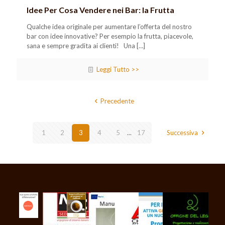
Idee Per Cosa Vendere nei Bar: la Frutta
Qualche idea originale per aumentare l’offerta del nostro
bar con idee innovative? Per esempio la frutta, piacevole,
sana e sempre gradita ai clienti! Una
[…]
Leggi Tutto >>
Precedente
1
2
3
4
5
...
17
Successiva
I nostri partner